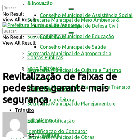
& Inovação
Conselhos
No Result
Conselho Municipal de Assistência Social
View All Result
Secretaria Municipal de Meio Ambiente &
Conselho Municipal de Defesa Civil
Conselho Municipal de Educação
Sustentabilidade
No Result
View All Result
Conselho Municipal de Saúde
Secretaria Municipal de Agropecuária
Contas Públicas
Livro Eletrônico
Secretaria Municipal de Cultura e Turismo
Revitalização de faixas de
Minha Folha
pedestres garante mais
Secretaria Municipal de Transporte e Trânsito
Nota Fiscal Eletrônica
segurança
Fale com a prefeitura
Secretaria Municipal de Planejamento e
Trânsito
Urbanismo
Edital de Notificação
Identificacao do Condutor
por
Prefeitura
Secretaria Municipal de Obras