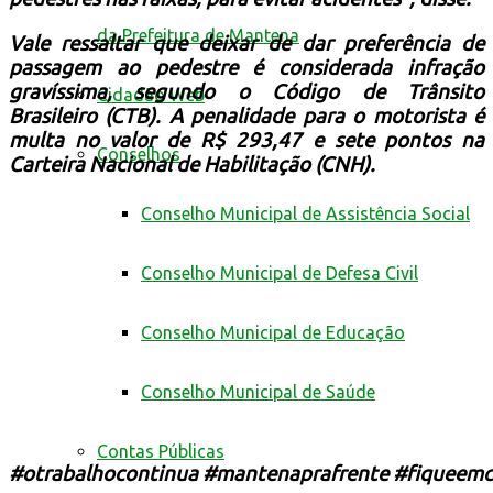
da Prefeitura de Mantena
Vale ressaltar que deixar de dar preferência de
passagem ao pedestre é considerada infração
gravíssima, segundo o Código de Trânsito
Cidadão Web
Brasileiro (CTB). A penalidade para o motorista é
multa no valor de R$ 293,47 e sete pontos na
Conselhos
Carteira Nacional de Habilitação (CNH).
Conselho Municipal de Assistência Social
Conselho Municipal de Defesa Civil
Conselho Municipal de Educação
Conselho Municipal de Saúde
Contas Públicas
#
otrabalhocontinua
#
mantenaprafrente
#
fiqueemc