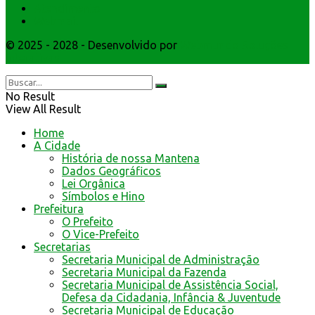
Atendimento
Webmail
© 2025 - 2028 - Desenvolvido por
Webmundo Soluções
Interativas
No Result
View All Result
Home
A Cidade
História de nossa Mantena
Dados Geográficos
Lei Orgânica
Símbolos e Hino
Prefeitura
O Prefeito
O Vice-Prefeito
Secretarias
Secretaria Municipal de Administração
Secretaria Municipal da Fazenda
Secretaria Municipal de Assistência Social,
Defesa da Cidadania, Infância & Juventude
Secretaria Municipal de Educação