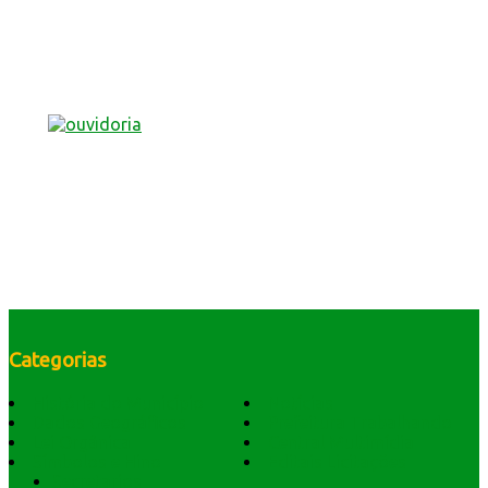
Categorias
História do Município
Notícias
Dados Geográficos
Prefeitura Trabalhando
Lei Orgânica
Central Multimídia
Símbolos e Hino
Editais Licitações
Secretarios