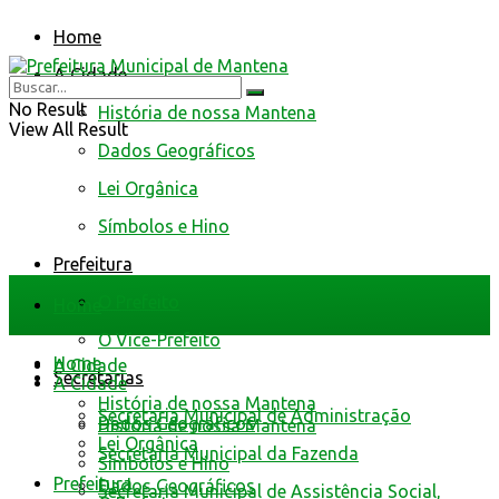
Home
A Cidade
No Result
História de nossa Mantena
View All Result
Dados Geográficos
Lei Orgânica
Símbolos e Hino
Prefeitura
O Prefeito
Home
O Vice-Prefeito
Home
A Cidade
Secretarias
A Cidade
História de nossa Mantena
Secretaria Municipal de Administração
Dados Geográficos
História de nossa Mantena
Lei Orgânica
Secretaria Municipal da Fazenda
Símbolos e Hino
Prefeitura
Dados Geográficos
Secretaria Municipal de Assistência Social,