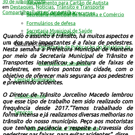
30 de julho de 2020
Requerimento para Cartão de Autista
em
Destaques
,
Notícias
,
Trânsito e Transporte
Compartilhar
Twittar
Compartilhar
Resultado de defesa e recursos
Secretaria Municipal de Indústria e Comércio
Formulários de defesa
Secretaria Municipal de Saúde
Educação no Trânsito
Quando o assunto é trânsito, há muitos aspectos e
um dos mais importantes é a faixa de pedestres.
Cultura e Turismo
Declaração de Publicação do Relatório da
Nesta semana a Prefeitura Municipal de Mantena
por meio da
Secretaria Municipal de Trânsito e
Transportes intensificou a
pintura de faixas de
Execução Orçamentária
pedestres, em vários pontos da cidade, com o
objetivo de oferecer mais segurança aos pedestres
Central Multimídia
e prevenindo acidentes.
O Diretor de Trânsito Jorcelino Macedo lembrou
Transparência
que esse tipo de trabalho tem sido realizado com
frequência desde 2017.”Temos trabalhado de
Serviços
forma intensa e já realizamos diversas melhorias no
trânsito do nosso município. P
eço aos motoristas
que tenham paciência e respeite a travessia dos
Guia de Serviços e Transparência
pedestres nas faixas, para evitar acidentes”, disse.