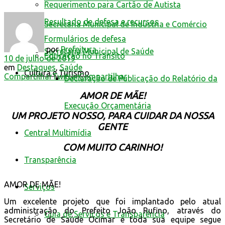
Requerimento para Cartão de Autista
Resultado de defesa e recursos
Secretaria Municipal de Indústria e Comércio
Formulários de defesa
por
Prefeitura
Secretaria Municipal de Saúde
Educação no Trânsito
10 de julho de 2019
em
Destaques
,
Saúde
Cultura e Turismo
Compartilhar
Twittar
Compartilhar
Declaração de Publicação do Relatório da
AMOR DE MÃE!
Execução Orçamentária
UM PROJETO NOSSO, PARA CUIDAR DA NOSSA
GENTE
Central Multimídia
COM MUITO CARINHO!
Transparência
AMOR DE MÃE!
Serviços
Um excelente projeto que foi implantado pelo atual
administração do Prefeito João Rufino, através do
Guia de Serviços e Transparência
Secretário de Saúde Ocimar e toda sua equipe segue