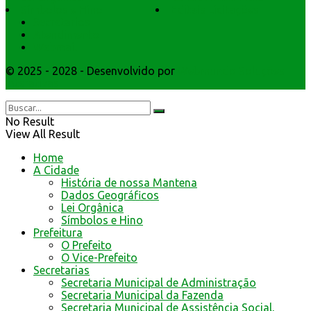
Símbolos e Hino
Editais Licitações
Secretarios
Atendimento
Webmail
© 2025 - 2028 - Desenvolvido por
Webmundo Soluções
Interativas
No Result
View All Result
Home
A Cidade
História de nossa Mantena
Dados Geográficos
Lei Orgânica
Símbolos e Hino
Prefeitura
O Prefeito
O Vice-Prefeito
Secretarias
Secretaria Municipal de Administração
Secretaria Municipal da Fazenda
Secretaria Municipal de Assistência Social,