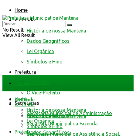
Home
A Cidade
No Result
História de nossa Mantena
View All Result
Dados Geográficos
Lei Orgânica
Símbolos e Hino
Prefeitura
O Prefeito
Home
O Vice-Prefeito
Home
A Cidade
Secretarias
A Cidade
História de nossa Mantena
Secretaria Municipal de Administração
Dados Geográficos
História de nossa Mantena
Lei Orgânica
Secretaria Municipal da Fazenda
Símbolos e Hino
Prefeitura
Dados Geográficos
Secretaria Municipal de Assistência Social,