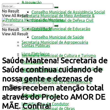
& Inovação
Conselhos
No Result
Conselho Municipal de Assistência Social
View All Result
Secretaria Municipal de Meio Ambiente &
Conselho Municipal de Defesa Civil
Conselho Municipal de Educação
Sustentabilidade
No Result
View All Result
Conselho Municipal de Saúde
Secretaria Municipal de Agropecuária
Contas Públicas
Livro Eletrônico
Secretaria Municipal de Cultura e Turismo
Saúde Mantena! Secretaria de
Minha Folha
Saúde continua cuidando de
Secretaria Municipal de Transporte e Trânsito
Nota Fiscal Eletrônica
nossa gente e dezenas de
Fale com a prefeitura
Secretaria Municipal de Planejamento e
mães recebem atenção total
Trânsito
através do Projeto AMOR DE
Urbanismo
Edital de Notificação
MÃE. Confira!
Identificacao do Condutor
Secretaria Municipal de Obras