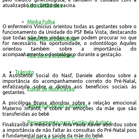
Livro Eletrônico
atualização do cartão de vacina.
Minha Folha
O enfermeiro Vinicius orientou todas as gestantes sobre o
funcionamento da Unidade do PSF Bela Vista, destacando
que todas são bem vindas e que podem procurar no que
Nota Fiscal Eletrônica
for necessário. Na oportunidade, o odontólogo Aquiles
orientou também sobre a importância do
acompanhamento odontológico durante a gestação.
Fale com a prefeitura
Trânsito
A Assistente Social do Nasf, Daniele abordou sobre a
importância do acompanhamento correto do Pré-Natal,
enfatizando sobre o direito aos benefícios sociais às
Edital de Notificação
gestantes.
A psicóloga Bruna abordou sobre a relação emocional
Identificacao do Condutor
Materno Infantil, e sobre as emoções da mãe que são
transferidas ao bebê.
Requerimento para Cartão de Autista
Finalizando a médica Dra. Ana Paula Xavier abordou sobre
a importância de não faltar às consultas do Pré-Natal pois
é fundamental para a saúde da mãe do bebê.