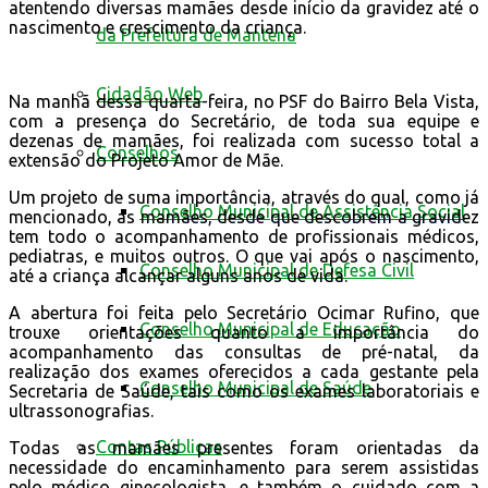
atentendo diversas mamães desde início da gravidez até o
nascimento e crescimento da criança.
da Prefeitura de Mantena
Cidadão Web
Na manhã dessa quarta-feira, no PSF do Bairro Bela Vista,
com a presença do Secretário, de toda sua equipe e
dezenas de mamães, foi realizada com sucesso total a
Conselhos
extensão do Projeto Amor de Mãe.
Um projeto de suma importância, através do qual, como já
Conselho Municipal de Assistência Social
mencionado, as mamães, desde que descobrem a gravidez
tem todo o acompanhamento de profissionais médicos,
pediatras, e muitos outros. O que vai após o nascimento,
Conselho Municipal de Defesa Civil
até a criança alcançar alguns anos de vida.
A abertura foi feita pelo Secretário Ocimar Rufino, que
Conselho Municipal de Educação
trouxe orientações quanto a importância do
acompanhamento das consultas de pré-natal, da
realização dos exames oferecidos a cada gestante pela
Conselho Municipal de Saúde
Secretaria de Saúde, tais como os exames laboratoriais e
ultrassonografias.
Contas Públicas
Todas as mamães presentes foram orientadas da
necessidade do encaminhamento para serem assistidas
pelo médico ginecologista, e também o cuidado com a