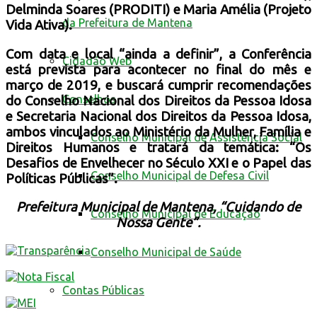
Delminda Soares (PRODITI) e Maria Amélia (Projeto
da Prefeitura de Mantena
Vida Ativa).
Com data e local “ainda a definir”, a Conferência
Cidadão Web
está prevista para acontecer no final do mês e
março de 2019, e buscará cumprir recomendações
Conselhos
do Conselho Nacional dos Direitos da Pessoa Idosa
e Secretaria Nacional dos Direitos da Pessoa Idosa,
ambos vinculados ao Ministério da Mulher, Família e
Conselho Municipal de Assistência Social
Direitos Humanos e tratará da temática: “Os
Desafios de Envelhecer no Século XXI e o Papel das
Conselho Municipal de Defesa Civil
Políticas Públicas”.
Prefeitura Municipal de Mantena, “Cuidando de
Conselho Municipal de Educação
Nossa Gente”.
Conselho Municipal de Saúde
Contas Públicas