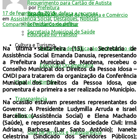
Requerimento para Cartão de Autista
por
Prefeitura
17 de fevereiro de 2019
Resultado de defesa e recursos
Secretaria Municipal de Indústria e Comércio
em
Assistência Social
,
Destaques
,
Notícias
Formulários de defesa
Compartilhar
Twittar
Compartilhar
Secretaria Municipal de Saúde
Educação no Trânsito
Cultura e Turismo
Na última sexta-feira (15), a Secretária de
Declaração de Publicação do Relatório da
Assistência Social Ernanda Danusia, representando
a Prefeitura Municipal de Mantena, recebeu o
Execução Orçamentária
Conselho Municipal dos Direitos da Pessoa Idosa –
CMDI para tratarem da organização da Conferência
Central Multimídia
Municipal dos Direitos da Pessoa Idosa, que
porv
entura é a primeira a ser realizada no Município.
Transparência
Na ocasião estavam presentes representantes do
Governo: A Presidente Ludymilla Arruda e Israel
Serviços
Barcellos (Assistência Social) e Elena Machado
(Saúde), e representantes da Sociedade Civil: Irmã
Adriana Barbosa (Lar Santo Antônio); Ivanete
Guia de Serviços e Transparência
Celestrina (Sindicado dos Servidores Públicos);