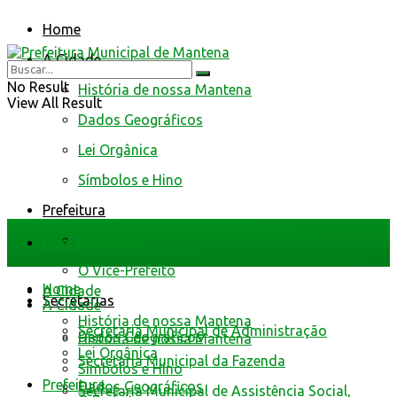
Home
A Cidade
No Result
História de nossa Mantena
View All Result
Dados Geográficos
Lei Orgânica
Símbolos e Hino
Prefeitura
O Prefeito
Home
O Vice-Prefeito
Home
A Cidade
Secretarias
A Cidade
História de nossa Mantena
Secretaria Municipal de Administração
Dados Geográficos
História de nossa Mantena
Lei Orgânica
Secretaria Municipal da Fazenda
Símbolos e Hino
Prefeitura
Dados Geográficos
Secretaria Municipal de Assistência Social,