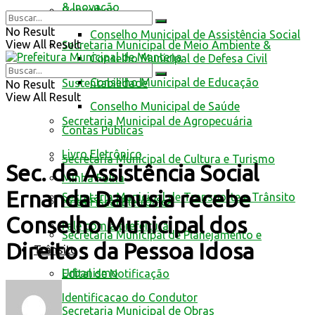
& Inovação
Conselhos
No Result
Conselho Municipal de Assistência Social
View All Result
Secretaria Municipal de Meio Ambiente &
Conselho Municipal de Defesa Civil
Conselho Municipal de Educação
Sustentabilidade
No Result
View All Result
Conselho Municipal de Saúde
Secretaria Municipal de Agropecuária
Contas Públicas
Livro Eletrônico
Secretaria Municipal de Cultura e Turismo
Sec. de Assistência Social
Minha Folha
Ernanda Danusia recebe
Secretaria Municipal de Transporte e Trânsito
Nota Fiscal Eletrônica
Conselho Municipal dos
Fale com a prefeitura
Secretaria Municipal de Planejamento e
Direitos da Pessoa Idosa
Trânsito
Urbanismo
Edital de Notificação
Identificacao do Condutor
Secretaria Municipal de Obras