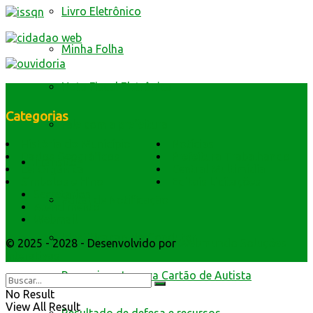
Livro Eletrônico
Minha Folha
Nota Fiscal Eletrônica
Categorias
Fale com a prefeitura
História do Município
Notícias
Dados Geográficos
Prefeitura Trabalhando
Trânsito
Lei Orgânica
Central Multimídia
Símbolos e Hino
Editais Licitações
Secretarios
Edital de Notificação
Atendimento
Webmail
Identificacao do Condutor
© 2025 - 2028 - Desenvolvido por
Webmundo Soluções
Interativas
Requerimento para Cartão de Autista
No Result
View All Result