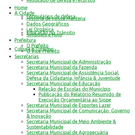
Resultado de defesa e recursos
Home
A Cidade
Formulários de defesa
História de nossa Mantena
Dados Geográficos
Lei Orgânica
Educação no Trânsito
Símbolos e Hino
Prefeitura
O Prefeito
Cultura e Turismo
O Vice-Prefeito
Secretarias
Secretaria Municipal de Administração
Secretaria Municipal da Fazenda
Secretaria Municipal de Assistência Social,
Defesa da Cidadania, Infância & Juventude
Secretaria Municipal de Educação
Relação de Escolas do Município
Publicação do Relatório Resumido de
Execução Orçamentária ao Siope
Secretaria Municipal de Esportes Lazer
Secretaria Municipal de Comunicação, Governo
& Inovação
Secretaria Municipal de Meio Ambiente &
Sustentabilidade
Secretaria Municipal de Agropecuária