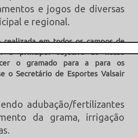
namentos e jogos de diversas
cipal e regional.
 realizada em todos os campos de
. O principal objetivo do nosso
This popup will close in:
14
lecer o gramado para a para os
e o Secretário de Esportes Valsair
ndo adubação/fertilizantes
imento da grama, irrigação
as.