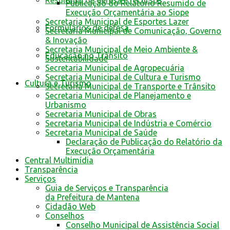
Resultado de defesa e recursos
Publicação do Relatório Resumido de
Execução Orçamentária ao Siope
Secretaria Municipal de Esportes Lazer
Formulários de defesa
Secretaria Municipal de Comunicação, Governo
& Inovação
Secretaria Municipal de Meio Ambiente &
Educação no Trânsito
Sustentabilidade
Secretaria Municipal de Agropecuária
Secretaria Municipal de Cultura e Turismo
Cultura e Turismo
Secretaria Municipal de Transporte e Trânsito
Secretaria Municipal de Planejamento e
Urbanismo
Secretaria Municipal de Obras
Secretaria Municipal de Indústria e Comércio
Secretaria Municipal de Saúde
Declaração de Publicação do Relatório da
Execução Orçamentária
Central Multimídia
Transparência
Serviços
Guia de Serviços e Transparência
da Prefeitura de Mantena
Cidadão Web
Conselhos
Conselho Municipal de Assistência Social