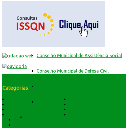
da Prefeitura de Mantena
Cidadão Web
Conselhos
Conselho Municipal de Assistência Social
Conselho Municipal de Defesa Civil
Conselho Municipal de Educação
Categorias
História do Município
Notícias
Conselho Municipal de Saúde
Dados Geográficos
Prefeitura Trabalhando
Lei Orgânica
Central Multimídia
Símbolos e Hino
Editais Licitações
Contas Públicas
Secretarios
Atendimento