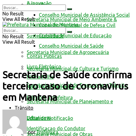
& Inovação
Conselhos
No Result
Conselho Municipal de Assistência Social
View All Result
Secretaria Municipal de Meio Ambiente &
Conselho Municipal de Defesa Civil
Conselho Municipal de Educação
Sustentabilidade
No Result
View All Result
Conselho Municipal de Saúde
Secretaria Municipal de Agropecuária
Contas Públicas
Livro Eletrônico
Secretaria Municipal de Cultura e Turismo
Secretaria de Saúde confirma
Minha Folha
terceiro caso de coronavírus
Secretaria Municipal de Transporte e Trânsito
Nota Fiscal Eletrônica
em Mantena
Fale com a prefeitura
Secretaria Municipal de Planejamento e
Trânsito
Urbanismo
Edital de Notificação
Identificacao do Condutor
por
Prefeitura
Secretaria Municipal de Obras