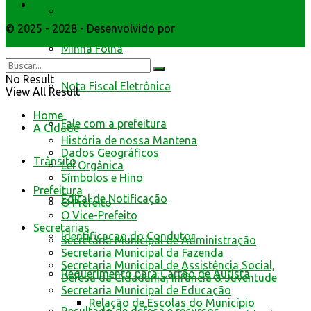
Webmail
Livro Eletrônico
© 2025 - 2028 - Desenvolvido por
Webmundo Soluções
Interativas
Minha Folha
No Result
Nota Fiscal Eletrônica
View All Result
Home
Fale com a prefeitura
A Cidade
História de nossa Mantena
Dados Geográficos
Trânsito
Lei Orgânica
Símbolos e Hino
Prefeitura
Edital de Notificação
O Prefeito
O Vice-Prefeito
Secretarias
Identificacao do Condutor
Secretaria Municipal de Administração
Secretaria Municipal da Fazenda
Secretaria Municipal de Assistência Social,
Requerimento para Cartão de Autista
Defesa da Cidadania, Infância & Juventude
Secretaria Municipal de Educação
Relação de Escolas do Município