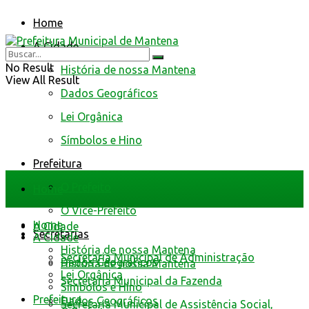
Home
A Cidade
No Result
História de nossa Mantena
View All Result
Dados Geográficos
Lei Orgânica
Símbolos e Hino
Prefeitura
O Prefeito
Home
O Vice-Prefeito
Home
A Cidade
Secretarias
A Cidade
História de nossa Mantena
Secretaria Municipal de Administração
Dados Geográficos
História de nossa Mantena
Lei Orgânica
Secretaria Municipal da Fazenda
Símbolos e Hino
Prefeitura
Dados Geográficos
Secretaria Municipal de Assistência Social,