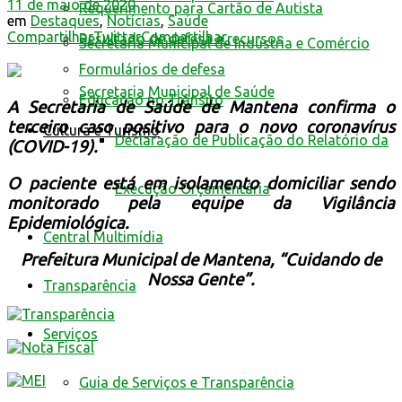
11 de maio de 2020
Requerimento para Cartão de Autista
em
Destaques
,
Notícias
,
Saúde
Compartilhar
Twittar
Compartilhar
Resultado de defesa e recursos
Secretaria Municipal de Indústria e Comércio
Formulários de defesa
Secretaria Municipal de Saúde
Educação no Trânsito
A Secretaria de Saúde de Mantena confirma o
terceiro caso positivo para o novo coronavírus
Cultura e Turismo
Declaração de Publicação do Relatório da
(COVID-19).
O paciente está em isolamento domiciliar sendo
Execução Orçamentária
monitorado pela equipe da Vigilância
Epidemiológica.
Central Multimídia
Prefeitura Municipal de Mantena, “Cuidando de
Nossa Gente”.
Transparência
Serviços
Guia de Serviços e Transparência