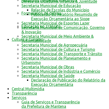
Resultado de defesa e recursos
Defesa da Cidadania, Infância & Juventude
Secretaria Municipal de Educação
Relação de Escolas do Município
Formulários de defesa
Publicação do Relatório Resumido de
Execução Orçamentária ao Siope
Secretaria Municipal de Esportes Lazer
Educação no Trânsito
Secretaria Municipal de Comunicação, Governo
& Inovação
Secretaria Municipal de Meio Ambiente &
Cultura e Turismo
Sustentabilidade
Secretaria Municipal de Agropecuária
Secretaria Municipal de Cultura e Turismo
Secretaria Municipal de Transporte e Trânsito
Secretaria Municipal de Planejamento e
Urbanismo
Secretaria Municipal de Obras
Secretaria Municipal de Indústria e Comércio
Secretaria Municipal de Saúde
Declaração de Publicação do Relatório da
Execução Orçamentária
Central Multimídia
Transparência
Serviços
Guia de Serviços e Transparência
da Prefeitura de Mantena