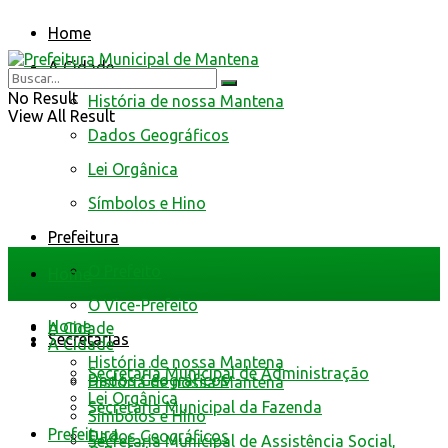
Home
A Cidade
No Result
História de nossa Mantena
View All Result
Dados Geográficos
Lei Orgânica
Símbolos e Hino
Prefeitura
O Prefeito
Home
O Vice-Prefeito
Home
A Cidade
Secretarias
A Cidade
História de nossa Mantena
Secretaria Municipal de Administração
Dados Geográficos
História de nossa Mantena
Lei Orgânica
Secretaria Municipal da Fazenda
Símbolos e Hino
Prefeitura
Dados Geográficos
Secretaria Municipal de Assistência Social,