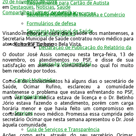
20 de novembro de 2018
Requerimento para Cartão de Autista
em
Destaques
,
Notícias
,
Saúde
Compartilhar
Twittar
Compartilhar
Resultado de defesa e recursos
Secretaria Municipal de Indústria e Comércio
Formulários de defesa
Secretaria Municipal de Saúde
Visando melhorar a cada dia a saúde dos mantenenses, a
Educação no Trânsito
Secretaria Municipal de Saúde contratou novo médico para
atender no PSF do bairro Bela Vista.
Cultura e Turismo
Declaração de Publicação do Relatório da
O doutor José Assis começou nesta terça-feira, 13 de
novembro, os atendimentos no PSF, e disse de sua
Execução Orçamentária
satisfação em atender a comunidade no qual foi muito
bem recebido por todos.
Central Multimídia
Como é de conhecimentos há alguns dias o secretário de
Saúde, Ocimar Rufino, esclareceu a comunidade
mantenense o problema que estava enfrentando no PSF,
Transparência
uma vez que a médica estava de licença e o Dr. Betinho
Jório estava fazendo o atendimento, porém com carga
horária menor e que havia feito um compromisso em
Serviços
contratar um novo médico. Promessa essa cumprida pelo
secretário Ocimar que nesta semana apresentou o Dr. José
àquela comunidade.
Guia de Serviços e Transparência
Ações como esta, através do seu secretário Ocimar,