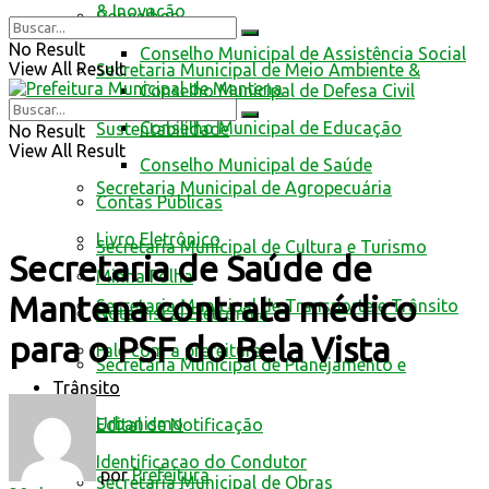
& Inovação
Conselhos
No Result
Conselho Municipal de Assistência Social
View All Result
Secretaria Municipal de Meio Ambiente &
Conselho Municipal de Defesa Civil
Conselho Municipal de Educação
Sustentabilidade
No Result
View All Result
Conselho Municipal de Saúde
Secretaria Municipal de Agropecuária
Contas Públicas
Livro Eletrônico
Secretaria Municipal de Cultura e Turismo
Secretaria de Saúde de
Minha Folha
Mantena contrata médico
Secretaria Municipal de Transporte e Trânsito
Nota Fiscal Eletrônica
para o PSF do Bela Vista
Fale com a prefeitura
Secretaria Municipal de Planejamento e
Trânsito
Urbanismo
Edital de Notificação
Identificacao do Condutor
por
Prefeitura
Secretaria Municipal de Obras