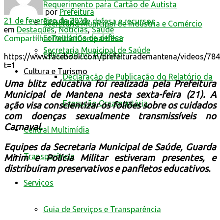
Requerimento para Cartão de Autista
por
Prefeitura
21 de fevereiro de 2020
Resultado de defesa e recursos
Secretaria Municipal de Indústria e Comércio
em
Destaques
,
Notícias
,
Saúde
Formulários de defesa
Compartilhar
Twittar
Compartilhar
Secretaria Municipal de Saúde
Educação no Trânsito
https://www.facebook.com/prefeiturademantena/videos/78
t=1
Cultura e Turismo
Declaração de Publicação do Relatório da
Uma blitz educativa foi realizada pela Prefeitura
Municipal de Mantena nesta sexta-feira (21). A
Execução Orçamentária
ação visa conscientizar os foliões sobre os cuidados
com doenças sexualmente transmissíveis no
Carnaval.
Central Multimídia
Equipes da Secretaria Municipal de Saúde, Guarda
Transparência
Mirim e Polícia Militar estiveram presentes, e
distribuíram preservativos e panfletos educativos.
Serviços
Guia de Serviços e Transparência