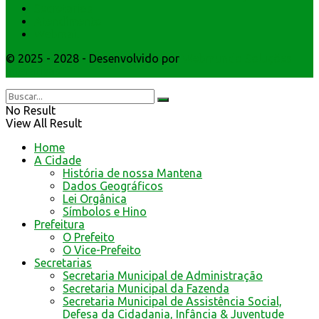
Secretarios
Atendimento
Webmail
© 2025 - 2028 - Desenvolvido por
Webmundo Soluções
Interativas
No Result
View All Result
Home
A Cidade
História de nossa Mantena
Dados Geográficos
Lei Orgânica
Símbolos e Hino
Prefeitura
O Prefeito
O Vice-Prefeito
Secretarias
Secretaria Municipal de Administração
Secretaria Municipal da Fazenda
Secretaria Municipal de Assistência Social,
Defesa da Cidadania, Infância & Juventude