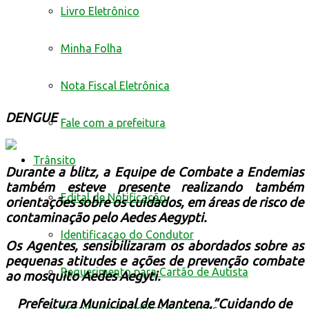
Livro Eletrônico
Minha Folha
Nota Fiscal Eletrônica
DENGUE
Fale com a prefeitura
Trânsito
Durante a blitz, a Equipe de Combate a Endemias
também esteve presente realizando também
Edital de Notificação
orientações sobre os cuidados, em áreas de risco de
contaminação pelo Aedes Aegypti.
Identificacao do Condutor
Os Agentes, sensibilizaram os abordados sobre as
pequenas atitudes e ações de prevenção combate
Requerimento para Cartão de Autista
ao mosquito Aedes Aegyti.
Prefeitura Municipal de Mantena,”Cuidando de