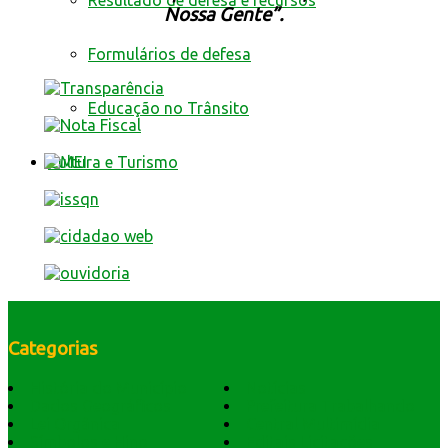
Resultado de defesa e recursos
Nossa Gente”.
Formulários de defesa
Educação no Trânsito
Cultura e Turismo
Categorias
História do Município
Notícias
Dados Geográficos
Prefeitura Trabalhando
Lei Orgânica
Central Multimídia
Símbolos e Hino
Editais Licitações