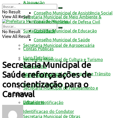
& Inovação
Conselhos
No Result
Conselho Municipal de Assistência Social
View All Result
Secretaria Municipal de Meio Ambiente &
Conselho Municipal de Defesa Civil
Conselho Municipal de Educação
Sustentabilidade
No Result
View All Result
Conselho Municipal de Saúde
Secretaria Municipal de Agropecuária
Contas Públicas
Livro Eletrônico
Secretaria Municipal de Cultura e Turismo
Secretaria Municipal de
Minha Folha
Saúde reforça ações de
Secretaria Municipal de Transporte e Trânsito
Nota Fiscal Eletrônica
conscientização para o
Fale com a prefeitura
Secretaria Municipal de Planejamento e
Carnaval
Trânsito
Urbanismo
Edital de Notificação
Identificacao do Condutor
Secretaria Municipal de Obras