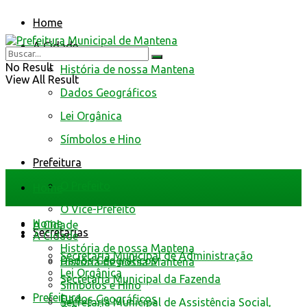
Home
A Cidade
No Result
História de nossa Mantena
View All Result
Dados Geográficos
Lei Orgânica
Símbolos e Hino
Prefeitura
O Prefeito
Home
O Vice-Prefeito
Home
A Cidade
Secretarias
A Cidade
História de nossa Mantena
Secretaria Municipal de Administração
Dados Geográficos
História de nossa Mantena
Lei Orgânica
Secretaria Municipal da Fazenda
Símbolos e Hino
Prefeitura
Dados Geográficos
Secretaria Municipal de Assistência Social,