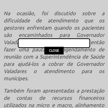
Na ocasião, foi discutido sobre a
dificuldade de atendimento que os
gestores enfrentam quando os pacientes
são encaminhados para Governador
Valadares. Os secretários, decidiram então
fazer uma pauta para agendamento de
This popup will close in:
15
CLOSE
reunião com a Superintendência de Saúde
para ajudá-los a cobrar de Governador
Valadares o atendimento para os
munícipes.
Também foram apresentadas a prestação
de contas de recursos financeiros
utilizados na micro e macro, alinhamento