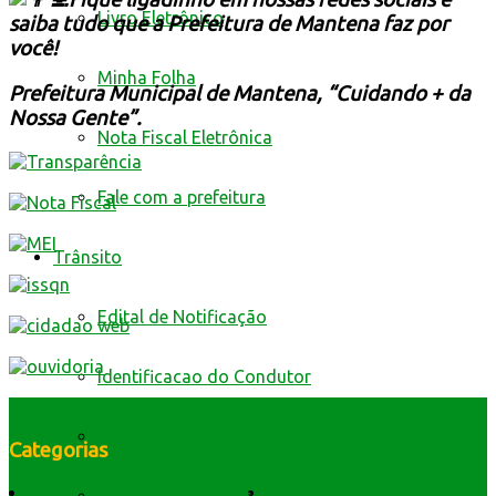
Livro Eletrônico
saiba tudo que a Prefeitura de Mantena faz por
você!
Minha Folha
Prefeitura Municipal de Mantena, “Cuidando + da
Nossa Gente”.
Nota Fiscal Eletrônica
Fale com a prefeitura
Trânsito
Edital de Notificação
Identificacao do Condutor
Requerimento para Cartão de Autista
Categorias
História do Município
Notícias