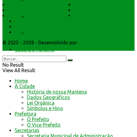
Resultado de defesa e recursos
Dados Geográficos
Prefeitura Trabalhando
Lei Orgânica
Central Multimídia
Símbolos e Hino
Editais Licitações
Formulários de defesa
Secretarios
Atendimento
Webmail
Educação no Trânsito
© 2025 - 2028 - Desenvolvido por
Webmundo Soluções
Interativas
Cultura e Turismo
No Result
View All Result
Home
A Cidade
História de nossa Mantena
Dados Geográficos
Lei Orgânica
Símbolos e Hino
Prefeitura
O Prefeito
O Vice-Prefeito
Secretarias
Secretaria Municipal de Administração