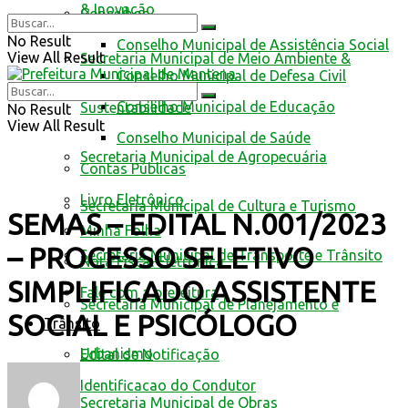
& Inovação
Conselhos
No Result
Conselho Municipal de Assistência Social
View All Result
Secretaria Municipal de Meio Ambiente &
Conselho Municipal de Defesa Civil
Conselho Municipal de Educação
Sustentabilidade
No Result
View All Result
Conselho Municipal de Saúde
Secretaria Municipal de Agropecuária
Contas Públicas
Livro Eletrônico
Secretaria Municipal de Cultura e Turismo
SEMAS – EDITAL N.001/2023
Minha Folha
– PROCESSO SELETIVO
Secretaria Municipal de Transporte e Trânsito
Nota Fiscal Eletrônica
SIMPLIFICADO ASSISTENTE
Fale com a prefeitura
Secretaria Municipal de Planejamento e
SOCIAL E PSICÓLOGO
Trânsito
Urbanismo
Edital de Notificação
Identificacao do Condutor
Secretaria Municipal de Obras