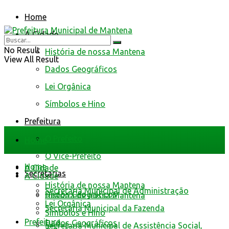
Home
A Cidade
No Result
História de nossa Mantena
View All Result
Dados Geográficos
Lei Orgânica
Símbolos e Hino
Prefeitura
O Prefeito
Home
O Vice-Prefeito
Home
A Cidade
Secretarias
A Cidade
História de nossa Mantena
Secretaria Municipal de Administração
Dados Geográficos
História de nossa Mantena
Lei Orgânica
Secretaria Municipal da Fazenda
Símbolos e Hino
Prefeitura
Dados Geográficos
Secretaria Municipal de Assistência Social,