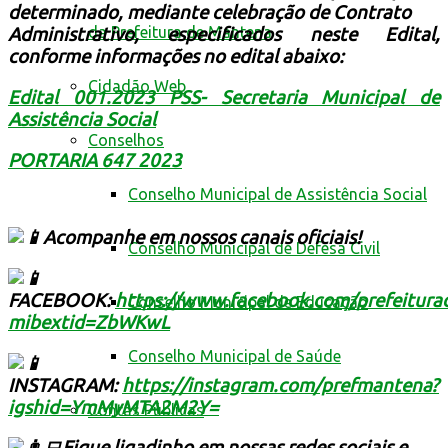
determinado, mediante celebração de Contrato
da Prefeitura de Mantena
Administrativo, especificados neste Edital,
conforme informações no edital abaixo:
Cidadão Web
Edital 001.2023 PSS- Secretaria Municipal de
Assistência Social
Conselhos
PORTARIA 647 2023
Conselho Municipal de Assistência Social
Acompanhe em nossos canais oficiais!
Conselho Municipal de Defesa Civil
FACEBOOK:
https://www.facebook.com/prefeitur
Conselho Municipal de Educação
mibextid=ZbWKwL
Conselho Municipal de Saúde
INSTAGRAM:
https://instagram.com/prefmantena?
igshid=YmMyMTA2M2Y=
Contas Públicas
Fique ligadinho em nossas redes sociais e