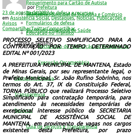
Requerimento para Cartão de Autista
por
Prefeitura
23 de agosto de 2023
Resultado de defesa e recursos
Secretaria Municipal de Indústria e Comércio
em
Assistência Social
,
Destaques
,
Notícias
,
Publicações e
Formulários de defesa
Avisos
Compartilhar
Twittar
Compartilhar
Secretaria Municipal de Saúde
Educação no Trânsito
PROCESSO SELETIVO SIMPLIFICADO PARA A
Cultura e Turismo
CONTRATAÇÃO POR TEMPO DETERMINADO
Declaração de Publicação do Relatório da
EDITAL Nº 001/2023
Execução Orçamentária
A PREFEITURA MUNICIPAL DE MANTENA, Estado
de Minas Gerais, por seu representante legal, o
Prefeito Municipal, Sr. João Rufino Sobrinho, nos
Central Multimídia
termos do Art. 37, IX da Constituição Federal,
TORNA PÚBLICO que realizará Processo Seletivo
Transparência
Simplificado para contratação temporária, para
atendimento às necessidades temporárias de
excepcional interesse público da SECRETARIA
Serviços
MUNICIPAL DE ASSISTÊNCIA SOCIAL DE
MANTENA, em
provimento de vagas nos cargos
Guia de Serviços e Transparência
existentes desta Prefeitura, por prazo