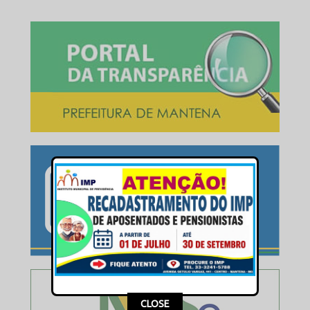
This popup will close in:
16
CLOSE