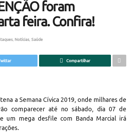
VENÇÃO foram
rta feira. Confira!
taques
,
Notícias
,
Saúde
wittar
Compartilhar
ena a Semana Cívica 2019, onde milhares de
rão comparecer até no sábado, dia 07 de
de um mega desfile com Banda Marcial irá
rações.