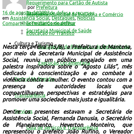
Requerimento para Cartão de Autista
por
Prefeitura
16 de agosto de 2023
Resultado de defesa e recursos
Secretaria Municipal de Indústria e Comércio
em
Assistência Social
,
Destaques
,
Notícias
Formulários de defesa
Compartilhar
Twittar
Compartilhar
Secretaria Municipal de Saúde
Educação no Trânsito
Cultura e Turismo
Nesta terça-feira (15/8), a Prefeitura de Mantena,
Declaração de Publicação do Relatório da
por meio da Secretaria Municipal de Assistência
Social, reuniu um público engajado em uma
Execução Orçamentária
palestra inspiradora sobre o “Agosto Lilás”, mês
dedicado à conscientização e ao combate à
Central Multimídia
violência contra a mulher. O evento contou com a
presença de autoridades locais que
compartilharam perspectivas e estratégias para
Transparência
promover uma sociedade mais justa e igualitária.
Serviços
Dentre os presentes estavam a Secretária de
Assistência Social, Fernanda Danusia, o Secretário
de Planejamento, Heverton Monteiro, que
Guia de Serviços e Transparência
representou o prefeito João Rufino, o Vereador