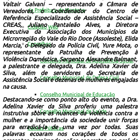
Valtair Galvani – representando a Câmara de
da Prefeitura de Mantena
Vereadores, o Coordenador do Centro de
Referência Especializado de Assistência Social –
CREAS, Juliano Pantaleão Alves, a Diretora
Cidadão Web
Executiva da Associação dos Municípios da
Microrregião do Vale do Rio Doce (Assoleste), Elida
Conselhos
Marcia, o Delegado da Polícia Civil, Yure Mota, o
representante da Patrulha de Prevenção à
Violência Doméstica, Sargento Alexandre Balmant,
Conselho Municipal de Assistência Social
a palestrante e delegada, Dra. Adelina Xavier da
Silva, além de servidores da Secretaria de
Conselho Municipal de Defesa Civil
Assistência Social e dezenas de mulheres engajadas
na causa.
Conselho Municipal de Educação
Destacando-se como ponto alto do evento, a Dra.
Adelina Xavier da Silva proferiu uma palestra
Conselho Municipal de Saúde
instrutiva sobre as nuances da violência contra a
mulher e a importância da sociedade unir forças
para erradicá-la de uma vez por todas. Suas
Contas Públicas
palavras ecoaram nos corações de todos os