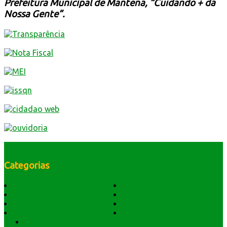
Prefeitura Municipal de Mantena, “Cuidando + da
Nossa Gente”.
Categorias
História do Município
Notícias
Dados Geográficos
Prefeitura Trabalhando
Lei Orgânica
Central Multimídia
Símbolos e Hino
Editais Licitações
Secretarios