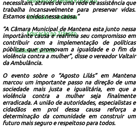
Resultado de defesa e recursos
necessitam, através de uma rede de assistência que
trabalha incansavelmente para preservar vidas.
Estamos unidos nessa causa.”
Formulários de defesa
“A Câmara Municipal de Mantena esta junto nessa
Educação no Trânsito
importante causa e reafirma seu compromisso em
contribuir com a implementação de políticas
públicas que promovam a igualdade e o fim da
Cultura e Turismo
violência contra a mulher”, disse o vereador Valtair
da Ambulância.
O evento sobre o “Agosto Lilás” em Mantena
marcou um importante passo na direção de uma
sociedade mais justa e igualitária, em que a
violência contra a mulher seja finalmente
erradicada. A união de autoridades, especialistas e
cidadãos em prol dessa causa reforça a
determinação da comunidade em construir um
futuro mais seguro e respeitoso para todos.