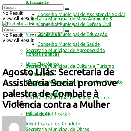
& Inovação
Conselhos
No Result
Conselho Municipal de Assistência Social
View All Result
Secretaria Municipal de Meio Ambiente &
Conselho Municipal de Defesa Civil
Conselho Municipal de Educação
Sustentabilidade
No Result
View All Result
Conselho Municipal de Saúde
Secretaria Municipal de Agropecuária
Contas Públicas
Livro Eletrônico
Secretaria Municipal de Cultura e Turismo
Agosto Lilás: Secretaria de
Minha Folha
Assistência Social promove
Secretaria Municipal de Transporte e Trânsito
Nota Fiscal Eletrônica
palestra de Combate à
Fale com a prefeitura
Secretaria Municipal de Planejamento e
Violência contra a Mulher
Trânsito
Urbanismo
Edital de Notificação
Identificacao do Condutor
Secretaria Municipal de Obras