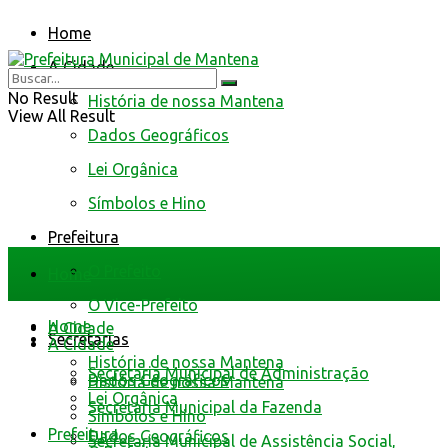
Home
A Cidade
No Result
História de nossa Mantena
View All Result
Dados Geográficos
Lei Orgânica
Símbolos e Hino
Prefeitura
O Prefeito
Home
O Vice-Prefeito
Home
A Cidade
Secretarias
A Cidade
História de nossa Mantena
Secretaria Municipal de Administração
Dados Geográficos
História de nossa Mantena
Lei Orgânica
Secretaria Municipal da Fazenda
Símbolos e Hino
Prefeitura
Dados Geográficos
Secretaria Municipal de Assistência Social,