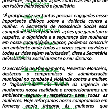
presentes, inspirando ações concretas em prol de
Livro Eletrônico
um futuro mais seguro e igualitário.
“É gratificante ver tantas pessoas engajadas nesse
Minha Folha
importante diálogo sobre a violência contra a
mulher. A Secretaria de Assistência Social está
Nota Fiscal Eletrônica
comprometida em promover ações que garantam o
respeito, a dignidade e a segurança das mulheres
em nossa comunidade. Juntos, podemos construir
Fale com a prefeitura
um ambiente onde todas as vozes sejam ouvidas e
todas as vidas sejam valorizadas”, disse a Secretária
Trânsito
de Assistência Social durante o seu discurso.
O Secretário de Planejamento, Heverton Monteiro,
Edital de Notificação
destacou o compromisso da administração
municipal no combate à violência contra a mulher.
Identificacao do Condutor
O “Agosto Lilás” nos lembra da urgência de
mudarmos nossa realidade e proporcionarmos um
ambiente seguro e respeitoso para todas as
Requerimento para Cartão de Autista
mulheres.
Hoje reforçamos nosso compromisso em
fornecer apoio integral às mulheres que