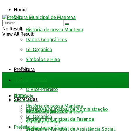
Home
A Cidade
No Result
História de nossa Mantena
View All Result
Dados Geográficos
Lei Orgânica
Símbolos e Hino
Prefeitura
O Prefeito
Home
O Vice-Prefeito
Home
A Cidade
Secretarias
A Cidade
História de nossa Mantena
Secretaria Municipal de Administração
Dados Geográficos
História de nossa Mantena
Lei Orgânica
Secretaria Municipal da Fazenda
Símbolos e Hino
Prefeitura
Dados Geográficos
Secretaria Municipal de Assistência Social,