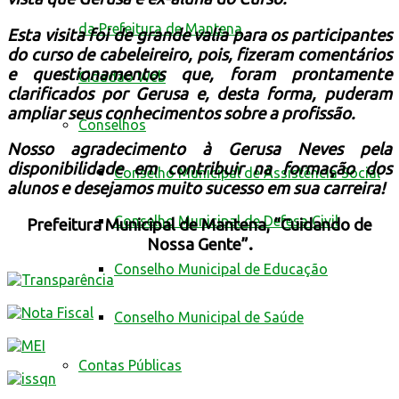
da Prefeitura de Mantena
Esta visita foi de grande valia para os participantes
do curso de cabeleireiro, pois, fizeram comentários
e questionamentos que, foram prontamente
Cidadão Web
clarificados por Gerusa e, desta forma, puderam
ampliar seus conhecimentos sobre a profissão.
Conselhos
Nosso agradecimento à Gerusa Neves pela
disponibilidade em contribuir na formação dos
Conselho Municipal de Assistência Social
alunos e desejamos muito sucesso em sua carreira!
Conselho Municipal de Defesa Civil
Prefeitura Municipal de Mantena, “Cuidando de
Nossa Gente”.
Conselho Municipal de Educação
Conselho Municipal de Saúde
Contas Públicas