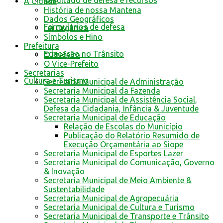
Resultado de defesa e recursos
A Cidade
História de nossa Mantena
Dados Geográficos
Formulários de defesa
Lei Orgânica
Símbolos e Hino
Prefeitura
Educação no Trânsito
O Prefeito
O Vice-Prefeito
Secretarias
Cultura e Turismo
Secretaria Municipal de Administração
Secretaria Municipal da Fazenda
Secretaria Municipal de Assistência Social,
Defesa da Cidadania, Infância & Juventude
Secretaria Municipal de Educação
Relação de Escolas do Município
Publicação do Relatório Resumido de
Execução Orçamentária ao Siope
Secretaria Municipal de Esportes Lazer
Secretaria Municipal de Comunicação, Governo
& Inovação
Secretaria Municipal de Meio Ambiente &
Sustentabilidade
Secretaria Municipal de Agropecuária
Secretaria Municipal de Cultura e Turismo
Secretaria Municipal de Transporte e Trânsito