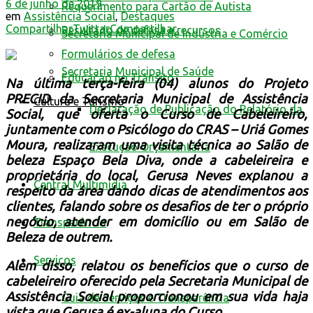
6 de junho de 2019
Requerimento para Cartão de Autista
em
Assistência Social
,
Destaques
Compartilhar
Twittar
Compartilhar
Resultado de defesa e recursos
Secretaria Municipal de Indústria e Comércio
Formulários de defesa
Secretaria Municipal de Saúde
Educação no Trânsito
Na última terça-feira (04) alunos do Projeto
PRECID da Secretaria Municipal de Assistência
Cultura e Turismo
Declaração de Publicação do Relatório da
Social, que oferta o Curso de Cabeleireiro,
juntamente com o Psicólogo do CRAS – Uriá Gomes
Moura, realizaram uma visita técnica ao Salão de
Execução Orçamentária
beleza Espaço Bela Diva, onde a cabeleireira e
proprietária do local, Gerusa Neves explanou a
Central Multimídia
respeito da área dando dicas de atendimentos aos
clientes, falando sobre os desafios de ter o próprio
negócio, atender em domicílio ou em Salão de
Transparência
Bel
eza de outrem.
Serviços
Além disso, relatou os benefícios que o curso de
cabeleireiro oferecido pela Secretaria Municipal de
Assistência Social proporcionou em sua vida haja
Guia de Serviços e Transparência
vista que Gerusa é ex-aluna do Curso.