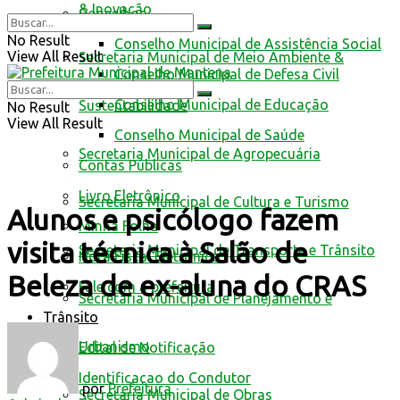
& Inovação
Conselhos
No Result
Conselho Municipal de Assistência Social
View All Result
Secretaria Municipal de Meio Ambiente &
Conselho Municipal de Defesa Civil
Conselho Municipal de Educação
Sustentabilidade
No Result
View All Result
Conselho Municipal de Saúde
Secretaria Municipal de Agropecuária
Contas Públicas
Livro Eletrônico
Secretaria Municipal de Cultura e Turismo
Alunos e psicólogo fazem
Minha Folha
visita técnica à Salão de
Secretaria Municipal de Transporte e Trânsito
Nota Fiscal Eletrônica
Beleza de ex-aluna do CRAS
Fale com a prefeitura
Secretaria Municipal de Planejamento e
Trânsito
Urbanismo
Edital de Notificação
Identificacao do Condutor
por
Prefeitura
Secretaria Municipal de Obras