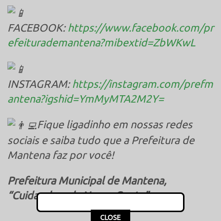
FACEBOOK:
https://www.facebook.com/pr
efeiturademantena?mibextid=ZbWKwL
INSTAGRAM:
https://instagram.com/prefm
antena?igshid=YmMyMTA2M2Y=
Fique ligadinho em nossas redes
sociais e saiba tudo que a Prefeitura de
Mantena faz por você!
Prefeitura Municipal de Mantena,
“Cuidando + da Nossa Gente”.
This popup will close in:
16
CLOSE