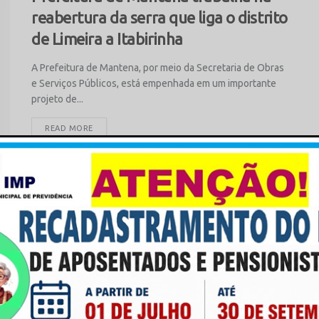
reabertura da serra que liga o distrito
de Limeira a Itabirinha
A Prefeitura de Mantena, por meio da Secretaria de Obras
e Serviços Públicos, está empenhada em um importante
projeto de...
READ MORE
Prefeitura recupera estradas no
interior do município
A Prefeitura de Mantena, por meio da Secretaria de Obras
e Serviços Públicos, está empenhada em melhorar a
infraestrutura e...
READ MORE