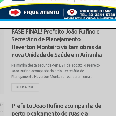
FASE FINAL! Prefeito João Rufino e
This popup will close in:
15
Secretário de Planejamento
Heverton Monteiro visitam obras da
nova Unidade de Saúde em Ariranha
Na manhã desta segunda-feira, 21 de agosto, o Prefeito
João Rufino acompanhado pelo Secretário de
Planejamento Heverton Monteiro realizaram uma...
READ MORE
Prefeito João Rufino acompanha de
perto o calçamento de ruas e a