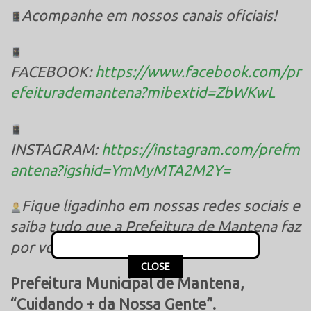
Acompanhe em nossos canais oficiais!
FACEBOOK:
https://www.facebook.com/pr
efeiturademantena?mibextid=ZbWKwL
INSTAGRAM:
https://instagram.com/prefm
antena?igshid=YmMyMTA2M2Y=
Fique ligadinho em nossas redes sociais e
saiba tudo que a Prefeitura de Mantena faz
por você!
This popup will close in:
16
CLOSE
Prefeitura Municipal de Mantena,
“Cuidando + da Nossa Gente”.