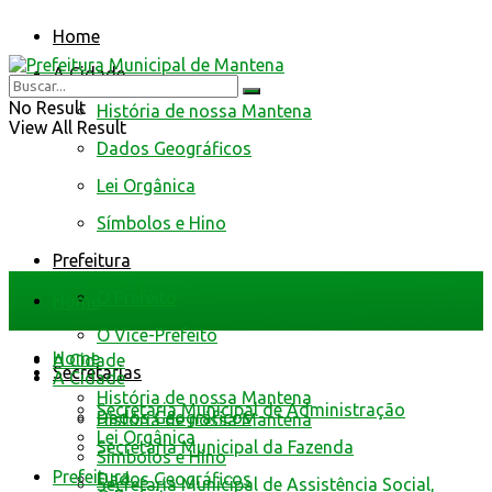
Home
A Cidade
No Result
História de nossa Mantena
View All Result
Dados Geográficos
Lei Orgânica
Símbolos e Hino
Prefeitura
O Prefeito
Home
O Vice-Prefeito
Home
A Cidade
Secretarias
A Cidade
História de nossa Mantena
Secretaria Municipal de Administração
Dados Geográficos
História de nossa Mantena
Lei Orgânica
Secretaria Municipal da Fazenda
Símbolos e Hino
Prefeitura
Dados Geográficos
Secretaria Municipal de Assistência Social,