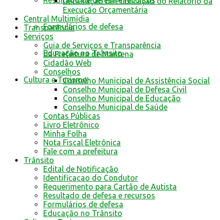
Resultado de defesa e recursos
Declaração de Publicação do Relatório da
Execução Orçamentária
Central Multimídia
Formulários de defesa
Transparência
Serviços
Guia de Serviços e Transparência
Educação no Trânsito
da Prefeitura de Mantena
Cidadão Web
Conselhos
Cultura e Turismo
Conselho Municipal de Assistência Social
Conselho Municipal de Defesa Civil
Conselho Municipal de Educação
Conselho Municipal de Saúde
Contas Públicas
Livro Eletrônico
Minha Folha
Nota Fiscal Eletrônica
Fale com a prefeitura
Trânsito
Edital de Notificação
Identificacao do Condutor
Requerimento para Cartão de Autista
Resultado de defesa e recursos
Formulários de defesa
Educação no Trânsito