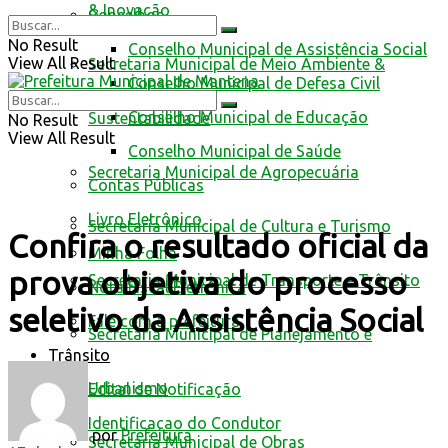
& Inovação
Conselhos
No Result
Conselho Municipal de Assistência Social
View All Result
Secretaria Municipal de Meio Ambiente &
Conselho Municipal de Defesa Civil
Conselho Municipal de Educação
Sustentabilidade
No Result
View All Result
Conselho Municipal de Saúde
Secretaria Municipal de Agropecuária
Contas Públicas
Livro Eletrônico
Secretaria Municipal de Cultura e Turismo
Confira o resultado oficial da
Minha Folha
prova objetiva do processo
Secretaria Municipal de Transporte e Trânsito
Nota Fiscal Eletrônica
seletivo da Assistência Social
Fale com a prefeitura
Secretaria Municipal de Planejamento e
Trânsito
Urbanismo
Edital de Notificação
Identificacao do Condutor
por
Prefeitura
Secretaria Municipal de Obras