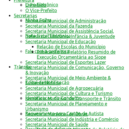
Prefeitura
Livro Eletrônico
O Prefeito
O Vice-Prefeito
Secretarias
Minha Folha
Secretaria Municipal de Administração
Secretaria Municipal da Fazenda
Secretaria Municipal de Assistência Social,
Nota Fiscal Eletrônica
Defesa da Cidadania, Infância & Juventude
Secretaria Municipal de Educação
Relação de Escolas do Município
Fale com a prefeitura
Publicação do Relatório Resumido de
Execução Orçamentária ao Siope
Secretaria Municipal de Esportes Lazer
Trânsito
Secretaria Municipal de Comunicação, Governo
& Inovação
Secretaria Municipal de Meio Ambiente &
Edital de Notificação
Sustentabilidade
Secretaria Municipal de Agropecuária
Secretaria Municipal de Cultura e Turismo
Identificacao do Condutor
Secretaria Municipal de Transporte e Trânsito
Secretaria Municipal de Planejamento e
Urbanismo
Requerimento para Cartão de Autista
Secretaria Municipal de Obras
Secretaria Municipal de Indústria e Comércio
Secretaria Municipal de Saúde