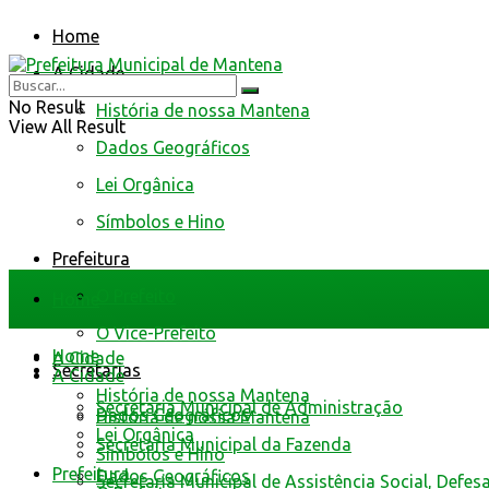
Home
A Cidade
No Result
História de nossa Mantena
View All Result
Dados Geográficos
Lei Orgânica
Símbolos e Hino
Prefeitura
O Prefeito
Home
O Vice-Prefeito
Home
A Cidade
Secretarias
A Cidade
História de nossa Mantena
Secretaria Municipal de Administração
Dados Geográficos
História de nossa Mantena
Lei Orgânica
Secretaria Municipal da Fazenda
Símbolos e Hino
Prefeitura
Dados Geográficos
Secretaria Municipal de Assistência Social, Defes