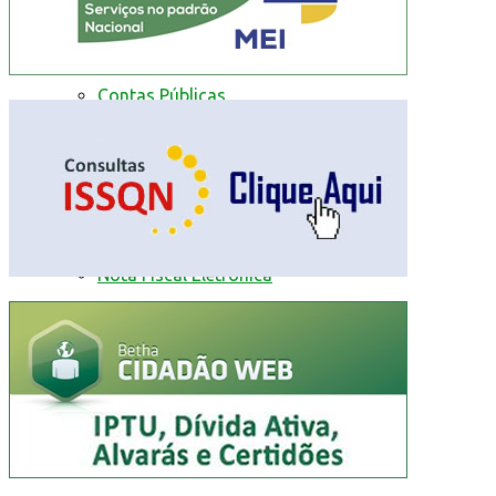
Conselho Municipal de Saúde
Contas Públicas
Livro Eletrônico
Minha Folha
Nota Fiscal Eletrônica
Fale com a prefeitura
Trânsito
Edital de Notificação