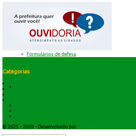
Identificacao do Condutor
Requerimento para Cartão de Autista
Resultado de defesa e recursos
Formulários de defesa
Educação no Trânsito
Categorias
História do Município
Cultura e Turismo
Dados Geográficos
Lei Orgânica
Símbolos e Hino
Secretarios
Atendimento
Webmail
© 2025 - 2028 - Desenvolvido por
Webmundo Soluções Inter