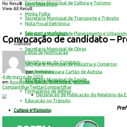
Secretaria Municipal de Cultura e Turismo
No Result
Livro Eletrônico
View All Result
Minha Folha
Secretaria Municipal de Transporte e Trânsito
Nota Fiscal Eletrônica
Fale com a prefeitura
Secretaria Municipal de Planejamento e Urbanis
Convocação de candidato – Pr
Trânsito
Secretaria Municipal de Obras
Edital de Notificação
Identificacao do Condutor
Secretaria Municipal de Indústria e Comércio
por
Prefeitura
Requerimento para Cartão de Autista
4 de março de 2020
Secretaria Municipal de Saúde
Resultado de defesa e recursos
em
Assistência Social
,
Destaques
,
Notícias
Compartilhar
Twittar
Compartilhar
Formulários de defesa
Declaração de Publicação do Relatório da 
Educação no Trânsito
Pref
Central Multimídia
Cultura e Turismo
Transparência