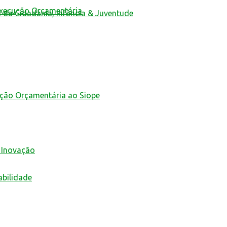
Execução Orçamentária
a da Cidadania, Infância & Juventude
ução Orçamentária ao Siope
 Inovação
abilidade