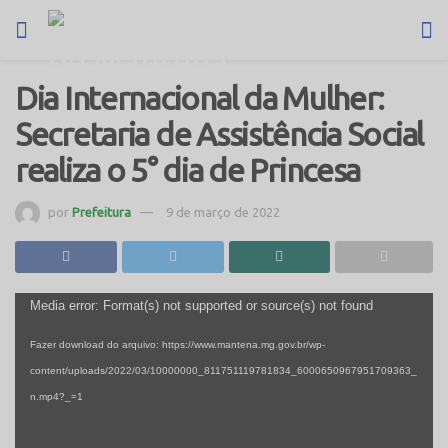
Dia Internacional da Mulher:
Secretaria de Assistência Social
realiza o 5° dia de Princesa
por
Prefeitura
9 de março de 2022
Tocador
Media error: Format(s) not supported or source(s) not found
de
Fazer download do arquivo: https://www.mantena.mg.gov.br/wp-
vídeo
content/uploads/2022/03/10000000_811751119781834_6000650967951709363_
n.mp4?_=1