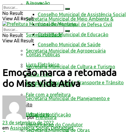
& Inovação
Conselhos
No Result
Conselho Municipal de Assistência Social
View All Result
Secretaria Municipal de Meio Ambiente &
Conselho Municipal de Defesa Civil
Conselho Municipal de Educação
Sustentabilidade
No Result
View All Result
Conselho Municipal de Saúde
Secretaria Municipal de Agropecuária
Contas Públicas
Livro Eletrônico
Secretaria Municipal de Cultura e Turismo
Emoção marca a retomada
Minha Folha
do Miss Vida Ativa
Secretaria Municipal de Transporte e Trânsito
Nota Fiscal Eletrônica
Fale com a prefeitura
Secretaria Municipal de Planejamento e
Trânsito
Urbanismo
Edital de Notificação
por
Prefeitura
23 de setembro de 2022
Identificacao do Condutor
em
Assistência Social
,
Destaques
Secretaria Municipal de Obras