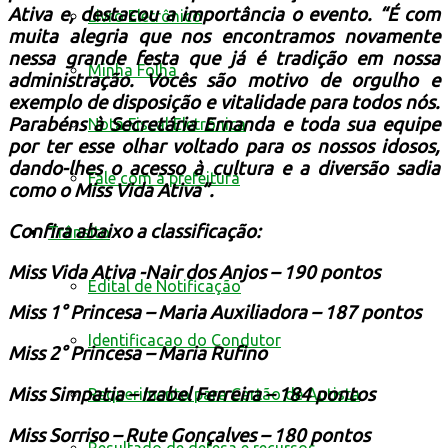
Ativa e, destacou a importância o evento. “É com
Livro Eletrônico
muita alegria que nos encontramos novamente
nessa grande festa que já é tradição em nossa
Minha Folha
administração. Vocês são motivo de orgulho e
exemplo de disposição e vitalidade para todos nós.
Parabéns à Secretária Ernanda e toda sua equipe
Nota Fiscal Eletrônica
por ter esse olhar voltado para os nossos idosos,
dando-lhes o acesso à cultura e a diversão sadia
Fale com a prefeitura
como o Miss Vida Ativa”.
Confira abaixo a classificação:
Trânsito
Miss Vida Ativa -Nair dos Anjos – 190 pontos
Edital de Notificação
Miss 1° Princesa – Maria Auxiliadora – 187 pontos
Identificacao do Condutor
Miss 2° Princesa – Maria Rufino
Miss Simpatia – Izabel Ferreira – 184 pontos
Requerimento para Cartão de Autista
Miss Sorriso – Rute Gonçalves – 180 pontos