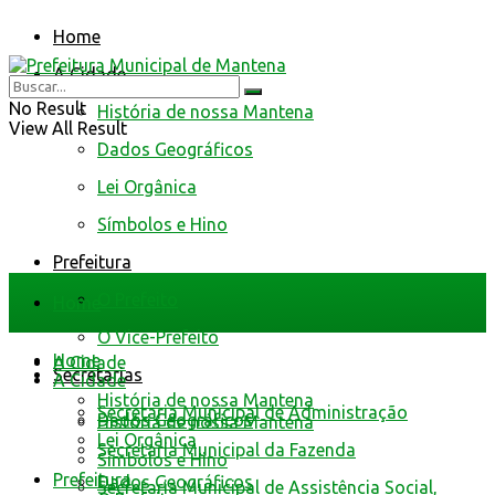
Home
A Cidade
No Result
História de nossa Mantena
View All Result
Dados Geográficos
Lei Orgânica
Símbolos e Hino
Prefeitura
O Prefeito
Home
O Vice-Prefeito
Home
A Cidade
Secretarias
A Cidade
História de nossa Mantena
Secretaria Municipal de Administração
Dados Geográficos
História de nossa Mantena
Lei Orgânica
Secretaria Municipal da Fazenda
Símbolos e Hino
Prefeitura
Dados Geográficos
Secretaria Municipal de Assistência Social,