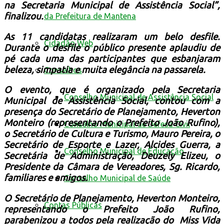
na Secretaria Municipal de Assistência Social”,
finalizou.
da Prefeitura de Mantena
As 11 candidatas realizaram um belo desfile.
Cidadão Web
Durante o desfile o público presente aplaudiu de
pé cada uma das participantes que esbanjaram
beleza, simpatia e muita elegância na passarela.
Conselhos
O evento, que é organizado pela Secretaria
Conselho Municipal de Assistência Social
Municipal de Assistência Social, contou com a
presença do Secretário de Planejamento, Heverton
Monteiro (representando o Prefeito João Rufino),
Conselho Municipal de Defesa Civil
o Secretário de Cultura e Turismo, Mauro Pereira, o
Secretário de Esporte e Lazer, Alcides Guerra, a
Conselho Municipal de Educação
Secretária de Administração, Deuzely Elizeu, o
Presidente da Câmara de Vereadores, Sg. Ricardo,
familiares e amigos.
Conselho Municipal de Saúde
O Secretário de Planejamento, Heverton Monteiro,
Contas Públicas
representando o Prefeito João Rufino,
parabenizou a todos pela realização do Miss Vida