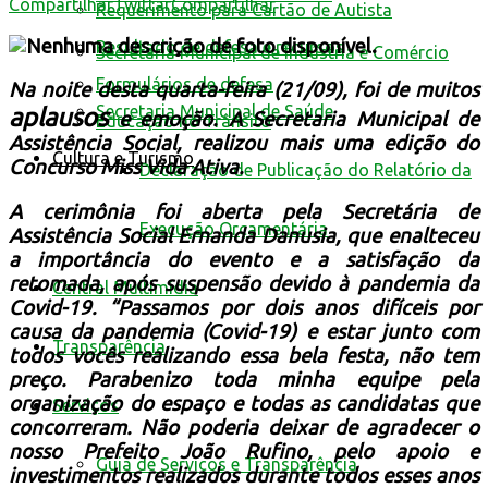
Compartilhar
Twittar
Compartilhar
Requerimento para Cartão de Autista
Resultado de defesa e recursos
Secretaria Municipal de Indústria e Comércio
Formulários de defesa
Na noite desta quarta-feira (21/09), foi de muitos
Secretaria Municipal de Saúde
aplausos
e emoção. A Secretaria Municipal de
Educação no Trânsito
Assistência Social, realizou mais uma edição do
Cultura e Turismo
Concurso Miss Vida Ativa.
Declaração de Publicação do Relatório da
A cerimônia foi aberta pela Secretária de
Execução Orçamentária
Assistência Social Ernanda Danusia, que enalteceu
a importância do evento e a satisfação da
retomada, após suspensão devido à pandemia da
Central Multimídia
Covid-19. “Passamos por dois anos difíceis por
causa da pandemia (Covid-19) e estar junto com
Transparência
todos vocês realizando essa bela festa, não tem
preço. Parabenizo toda minha equipe pela
organização do espaço e todas as candidatas que
Serviços
concorreram. Não poderia deixar de agradecer o
nosso Prefeito João Rufino, pelo apoio e
Guia de Serviços e Transparência
investimentos realizados durante todos esses anos