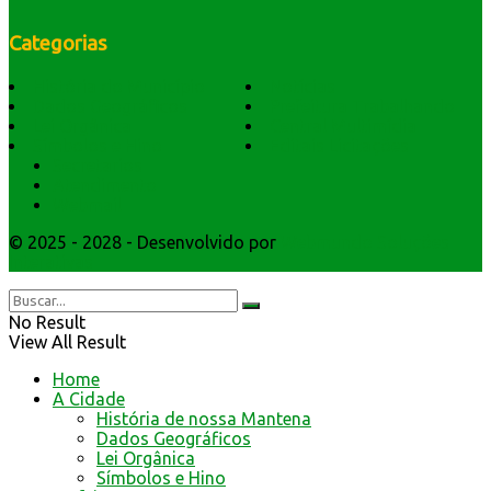
Categorias
História do Município
Notícias
Dados Geográficos
Prefeitura Trabalhando
Lei Orgânica
Central Multimídia
Símbolos e Hino
Editais Licitações
Secretarios
Atendimento
Webmail
© 2025 - 2028 - Desenvolvido por
Webmundo Soluções
Interativas
No Result
View All Result
Home
A Cidade
História de nossa Mantena
Dados Geográficos
Lei Orgânica
Símbolos e Hino