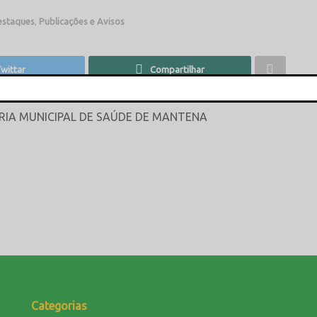
estaques
,
Publicações e Avisos
wittar
Compartilhar
This popup will close in:
16
ARIA MUNICIPAL DE SAÚDE DE MANTENA
Categorias