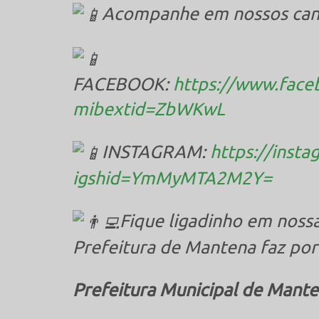
Acompanhe em nossos canai
FACEBOOK:
https://www.face
mibextid=ZbWKwL
INSTAGRAM:
https://inst
igshid=YmMyMTA2M2Y=
Fique ligadinho em nossa
Prefeitura de Mantena faz por
Prefeitura Municipal de Mante