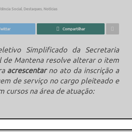
tência Social
,
Destaques
,
Notícias
wittar
Compartilhar
etivo Simplificado da Secretaria
al de Mantena resolve alterar o item
ara
acrescentar
no ato da inscrição a
em de serviço no cargo pleiteado e
m cursos na área de atuação: