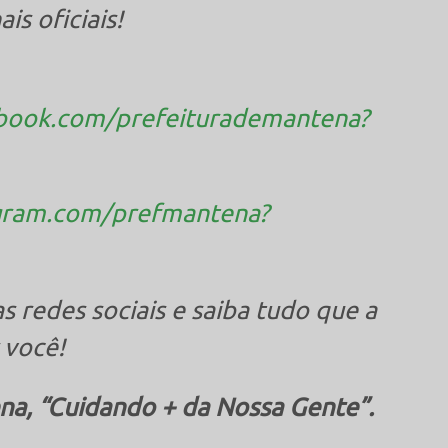
This popup will close in:
16
s oficiais!
book.com/prefeiturademantena?
agram.com/prefmantena?
s redes sociais e saiba tudo que a
 você!
na, “Cuidando + da Nossa Gente”.