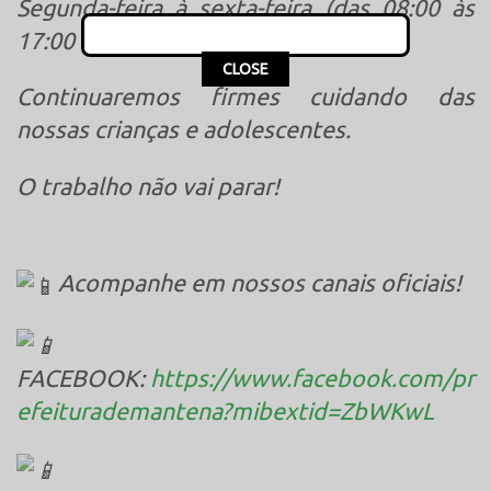
Segunda-feira à sexta-feira (das 08:00 às
17:00 horas).
This popup will close in:
16
CLOSE
Continuaremos firmes cuidando das
nossas crianças e adolescentes.
O trabalho não vai parar!
Acompanhe em nossos canais oficiais!
FACEBOOK:
https://www.facebook.com/pr
efeiturademantena?mibextid=ZbWKwL