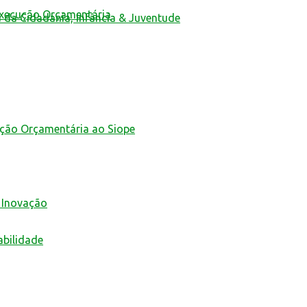
Execução Orçamentária
a da Cidadania, Infância & Juventude
ução Orçamentária ao Siope
 Inovação
abilidade