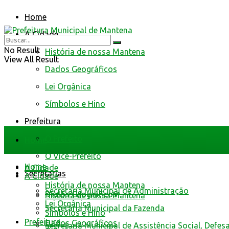
Home
A Cidade
No Result
História de nossa Mantena
View All Result
Dados Geográficos
Lei Orgânica
Símbolos e Hino
Prefeitura
O Prefeito
Home
O Vice-Prefeito
Home
A Cidade
Secretarias
A Cidade
História de nossa Mantena
Secretaria Municipal de Administração
Dados Geográficos
História de nossa Mantena
Lei Orgânica
Secretaria Municipal da Fazenda
Símbolos e Hino
Prefeitura
Dados Geográficos
Secretaria Municipal de Assistência Social, Defes