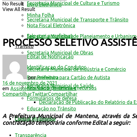
Secretaria Municipal de Cultura e Turismo
No Result
Livro Eletrônico
View All Result
Minha Folha
Secretaria Municipal de Transporte e Trânsito
Nota Fiscal Eletrônica
Fale com a prefeitura
Secretaria Municipal de Planejamento e Urbanis
PROCESSO SELETIVO ASSISTÊ
Trânsito
Secretaria Municipal de Obras
Edital de Notificação
Identificacao do Condutor
Secretaria Municipal de Indústria e Comércio
por
Prefeitura
Requerimento para Cartão de Autista
16 de novembro de 2021
Secretaria Municipal de Saúde
Resultado de defesa e recursos
em
Assistência Social
,
Destaques
Compartilhar
Twittar
Compartilhar
Formulários de defesa
Declaração de Publicação do Relatório da 
Educação no Trânsito
A Prefeitura Municipal de Mantena, através da Sec
Central Multimídia
Cultura e Turismo
contratação temporária conforme Edital a seguir:
Transparência