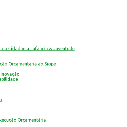
a da Cidadania, Infância & Juventude
ução Orçamentária ao Siope
 Inovação
abilidade
mo
Execução Orçamentária