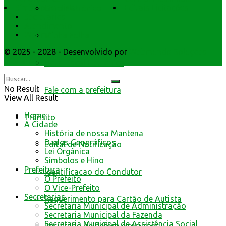
Símbolos e Hino
Editais Licitações
Livro Eletrônico
Secretarios
Atendimento
Webmail
Minha Folha
© 2025 - 2028 - Desenvolvido por
Webmundo Soluções
Interativas
Nota Fiscal Eletrônica
No Result
Fale com a prefeitura
View All Result
Home
Trânsito
A Cidade
História de nossa Mantena
Dados Geográficos
Edital de Notificação
Lei Orgânica
Símbolos e Hino
Prefeitura
Identificacao do Condutor
O Prefeito
O Vice-Prefeito
Secretarias
Requerimento para Cartão de Autista
Secretaria Municipal de Administração
Secretaria Municipal da Fazenda
Secretaria Municipal de Assistência Social,