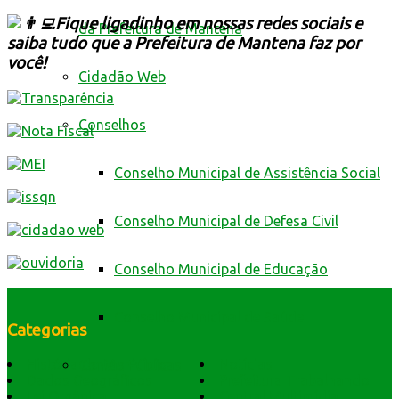
Fique ligadinho em nossas redes sociais e
da Prefeitura de Mantena
saiba tudo que a Prefeitura de Mantena faz por
você!
Cidadão Web
Conselhos
Conselho Municipal de Assistência Social
Conselho Municipal de Defesa Civil
Conselho Municipal de Educação
Conselho Municipal de Saúde
Categorias
História do Município
Notícias
Contas Públicas
Dados Geográficos
Prefeitura Trabalhando
Lei Orgânica
Central Multimídia