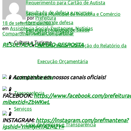
Requerimento para Cartão de Autista
Resultado de defesa e recursos
Secretaria Municipal de Indústria e Comércio
por
Prefeitura
Formulários de defesa
18 de setembro de 2023
em
Assistência Social
,
Destaques
,
Notícias
Secretaria Municipal de Saúde
Educação no Trânsito
Compartilhar
Twittar
Compartilhar
Cultura e Turismo
RESULTADO CARTÃO-RESPOSTA
Declaração de Publicação do Relatório da
Execução Orçamentária
Acompanhe em nossos canais oficiais!
Central Multimídia
Transparência
FACEBOOK:
https://www.facebook.com/prefeitur
mibextid=ZbWKwL
Serviços
INSTAGRAM:
https://instagram.com/prefmantena?
Guia de Serviços e Transparência
igshid=YmMyMTA2M2Y=