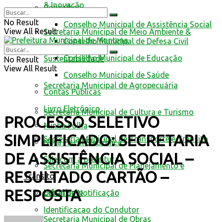
& Inovação
Conselhos
No Result
Conselho Municipal de Assistência Social
View All Result
Secretaria Municipal de Meio Ambiente &
Conselho Municipal de Defesa Civil
Conselho Municipal de Educação
Sustentabilidade
No Result
View All Result
Conselho Municipal de Saúde
Secretaria Municipal de Agropecuária
Contas Públicas
Livro Eletrônico
Secretaria Municipal de Cultura e Turismo
PROCESSO SELETIVO
Minha Folha
SIMPLIFICADO: SECRETARIA
Secretaria Municipal de Transporte e Trânsito
Nota Fiscal Eletrônica
DE ASSISTÊNCIA SOCIAL –
Fale com a prefeitura
Secretaria Municipal de Planejamento e
RESULTADO CARTÃO –
Trânsito
RESPOSTA
Urbanismo
Edital de Notificação
Identificacao do Condutor
Secretaria Municipal de Obras