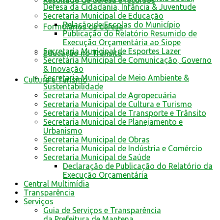
Resultado de defesa e recursos
Defesa da Cidadania, Infância & Juventude
Secretaria Municipal de Educação
Relação de Escolas do Município
Formulários de defesa
Publicação do Relatório Resumido de
Execução Orçamentária ao Siope
Secretaria Municipal de Esportes Lazer
Educação no Trânsito
Secretaria Municipal de Comunicação, Governo
& Inovação
Secretaria Municipal de Meio Ambiente &
Cultura e Turismo
Sustentabilidade
Secretaria Municipal de Agropecuária
Secretaria Municipal de Cultura e Turismo
Secretaria Municipal de Transporte e Trânsito
Secretaria Municipal de Planejamento e
Urbanismo
Secretaria Municipal de Obras
Secretaria Municipal de Indústria e Comércio
Secretaria Municipal de Saúde
Declaração de Publicação do Relatório da
Execução Orçamentária
Central Multimídia
Transparência
Serviços
Guia de Serviços e Transparência
da Prefeitura de Mantena