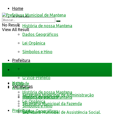
Home
A Cidade
No Result
História de nossa Mantena
View All Result
Dados Geográficos
Lei Orgânica
Símbolos e Hino
Prefeitura
O Prefeito
Home
O Vice-Prefeito
Home
A Cidade
Secretarias
A Cidade
História de nossa Mantena
Secretaria Municipal de Administração
Dados Geográficos
História de nossa Mantena
Lei Orgânica
Secretaria Municipal da Fazenda
Símbolos e Hino
Prefeitura
Dados Geográficos
Secretaria Municipal de Assistência Social,