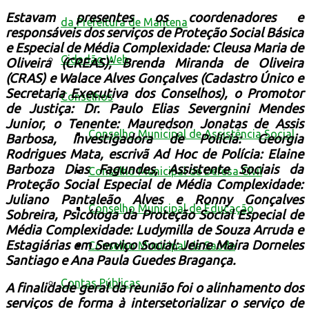
Estavam presentes os coordenadores e
da Prefeitura de Mantena
responsáveis dos serviços de Proteção Social Básica
e Especial de Média Complexidade: Cleusa Maria de
Cidadão Web
Oliveira (CREAS); Brenda Miranda de Oliveira
(CRAS) e Walace Alves Gonçalves (Cadastro Único e
Secretaria Executiva dos Conselhos), o Promotor
Conselhos
de Justiça: Dr. Paulo Elias Severgnini Mendes
Junior, o Tenente: Mauredson Jonatas de Assis
Conselho Municipal de Assistência Social
Barbosa, Investigadora de Polícia: Georgia
Rodrigues Mata, escrivã Ad Hoc de Polícia: Elaine
Barboza Dias Fagundes, Assistente Sociais da
Conselho Municipal de Defesa Civil
Proteção Social Especial de Média Complexidade:
Juliano Pantaleão Alves e Ronny Gonçalves
Conselho Municipal de Educação
Sobreira, Psicóloga da Proteção Social Especial de
Média Complexidade: Ludymilla de Souza Arruda e
Estagiárias em Serviço Social: Jeine Maira Dorneles
Conselho Municipal de Saúde
Santiago e Ana Paula Guedes Bragança.
Contas Públicas
A finalidade geral da reunião foi o alinhamento dos
serviços de forma à intersetorializar o serviço de