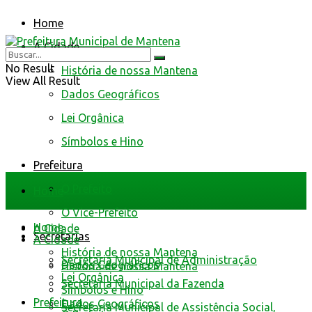
Home
A Cidade
No Result
História de nossa Mantena
View All Result
Dados Geográficos
Lei Orgânica
Símbolos e Hino
Prefeitura
O Prefeito
Home
O Vice-Prefeito
Home
A Cidade
Secretarias
A Cidade
História de nossa Mantena
Secretaria Municipal de Administração
Dados Geográficos
História de nossa Mantena
Lei Orgânica
Secretaria Municipal da Fazenda
Símbolos e Hino
Prefeitura
Dados Geográficos
Secretaria Municipal de Assistência Social,