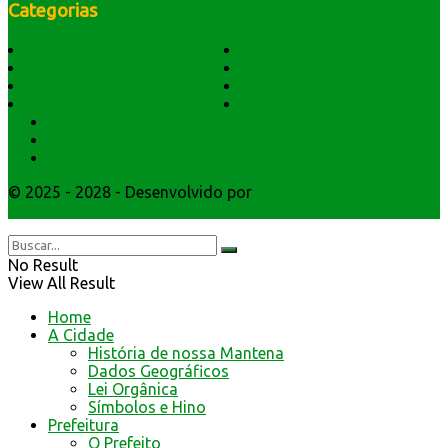
Categorias
História do Município
Notícias
Dados Geográficos
Prefeitura Trabalhando
Lei Orgânica
Central Multimídia
Símbolos e Hino
Editais Licitações
Secretarios
Atendimento
Webmail
© 2025 - 2028 - Desenvolvido por
Webmundo Soluções
Interativas
No Result
View All Result
Home
A Cidade
História de nossa Mantena
Dados Geográficos
Lei Orgânica
Símbolos e Hino
Prefeitura
O Prefeito