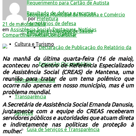
Requerimento para Cartão de Autista
Resultado de defesa e recursos
Secretaria Municipal de Indústria e Comércio
por
Prefeitura
Formulários de defesa
21 de maio de 2019
em
Assistência Social
,
Destaques
,
Notícias
Secretaria Municipal de Saúde
Educação no Trânsito
Compartilhar
Twittar
Compartilhar
Cultura e Turismo
Declaração de Publicação do Relatório da
Na manhã da última quarta-feira (16 de maio),
Execução Orçamentária
aconteceu no Centro de Referência Especializado
de Assistência Social (CREAS) de Mantena, uma
reunião para tratar de um tema polêmico que
Central Multimídia
ocorre não apenas em nosso município, mas é um
problema mundial.
Transparência
A Secretária de Assistência Social Ernanda Danusia,
juntamente com a equipe do CREAS receberam
Serviços
servidores p
úblicos e autoridades que atuam direta
e indiretamente nas politicas de proteção à
Guia de Serviços e Transparência
mulher.