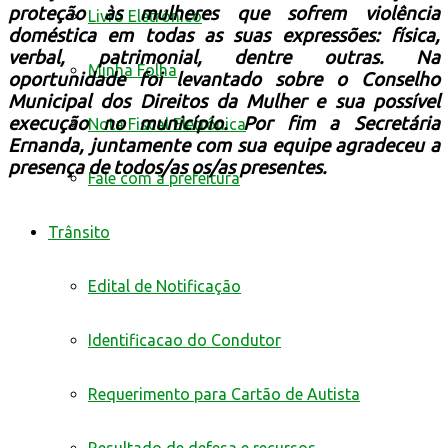
proteção às mulheres que sofrem violência
Livro Eletrônico
doméstica em todas as suas expressões: física,
verbal, patrimonial, dentre outras. Na
Minha Folha
oportunidade foi levantado sobre o Conselho
Municipal dos Direitos da Mulher e sua possível
execução no município. Por fim a Secretária
Nota Fiscal Eletrônica
Ernanda, juntamente com sua equipe agradeceu a
presença de todos/as os/as presentes.
Fale com a prefeitura
Trânsito
Edital de Notificação
Identificacao do Condutor
Requerimento para Cartão de Autista