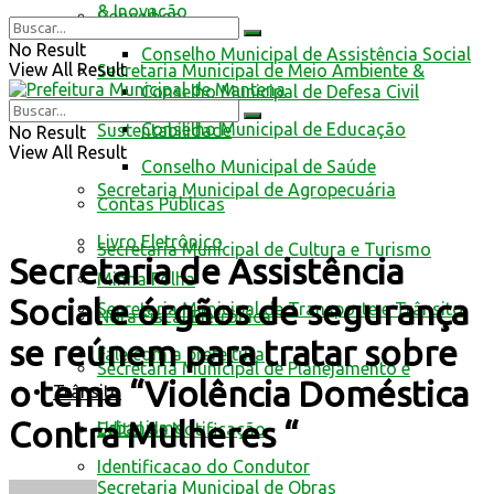
& Inovação
Conselhos
No Result
Conselho Municipal de Assistência Social
View All Result
Secretaria Municipal de Meio Ambiente &
Conselho Municipal de Defesa Civil
Conselho Municipal de Educação
Sustentabilidade
No Result
View All Result
Conselho Municipal de Saúde
Secretaria Municipal de Agropecuária
Contas Públicas
Livro Eletrônico
Secretaria Municipal de Cultura e Turismo
Secretaria de Assistência
Minha Folha
Social e órgãos de segurança
Secretaria Municipal de Transporte e Trânsito
Nota Fiscal Eletrônica
se reúnem para tratar sobre
Fale com a prefeitura
Secretaria Municipal de Planejamento e
o tema “Violência Doméstica
Trânsito
Contra Mulheres “
Urbanismo
Edital de Notificação
Identificacao do Condutor
Secretaria Municipal de Obras