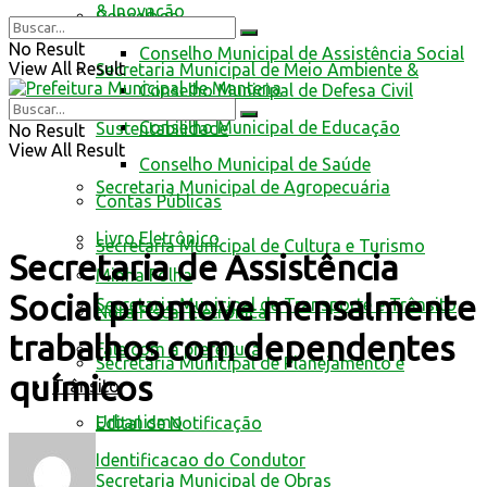
& Inovação
Conselhos
No Result
Conselho Municipal de Assistência Social
View All Result
Secretaria Municipal de Meio Ambiente &
Conselho Municipal de Defesa Civil
Conselho Municipal de Educação
Sustentabilidade
No Result
View All Result
Conselho Municipal de Saúde
Secretaria Municipal de Agropecuária
Contas Públicas
Livro Eletrônico
Secretaria Municipal de Cultura e Turismo
Secretaria de Assistência
Minha Folha
Social promove mensalmente
Secretaria Municipal de Transporte e Trânsito
Nota Fiscal Eletrônica
trabalhos com dependentes
Fale com a prefeitura
Secretaria Municipal de Planejamento e
químicos
Trânsito
Urbanismo
Edital de Notificação
Identificacao do Condutor
Secretaria Municipal de Obras