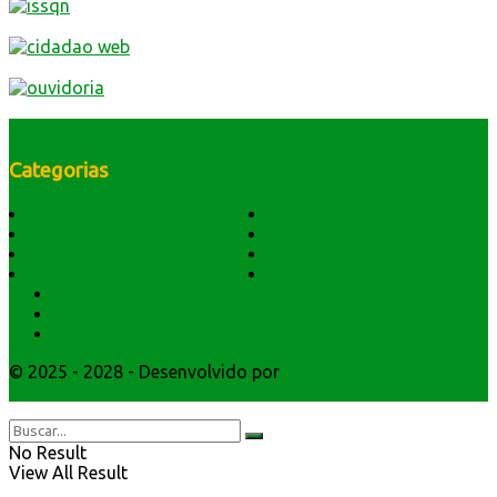
Categorias
História do Município
Notícias
Dados Geográficos
Prefeitura Trabalhando
Lei Orgânica
Central Multimídia
Símbolos e Hino
Editais Licitações
Secretarios
Atendimento
Webmail
© 2025 - 2028 - Desenvolvido por
Webmundo Soluções
Interativas
No Result
View All Result