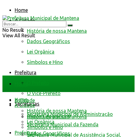
Home
A Cidade
No Result
História de nossa Mantena
View All Result
Dados Geográficos
Lei Orgânica
Símbolos e Hino
Prefeitura
O Prefeito
Home
O Vice-Prefeito
Home
A Cidade
Secretarias
A Cidade
História de nossa Mantena
Secretaria Municipal de Administração
Dados Geográficos
História de nossa Mantena
Lei Orgânica
Secretaria Municipal da Fazenda
Símbolos e Hino
Prefeitura
Dados Geográficos
Secretaria Municipal de Assistência Social,