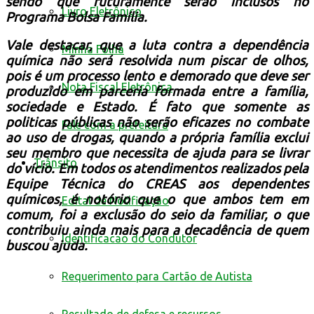
sendo que futuramente serão inclusos no
Livro Eletrônico
Programa Bolsa Família.
Vale destacar, que a luta contra a dependência
Minha Folha
química não será resolvida num piscar de olhos,
pois é um processo lento e demorado que deve ser
Nota Fiscal Eletrônica
produzido em parceria formada entre a família,
sociedade e Estado. É fato que somente as
politicas públicas não serão eficazes no combate
Fale com a prefeitura
ao uso de drogas, quando a própria família exclui
seu membro que necessita de ajuda para se livrar
Trânsito
do vício. Em todos os atendimentos realizados pela
Equipe Técnica do CREAS aos dependentes
químicos, é notório que o que ambos tem em
Edital de Notificação
comum, foi a exclusão do seio da familiar, o que
contribuiu ainda mais para a decadência de quem
Identificacao do Condutor
buscou ajuda.
Requerimento para Cartão de Autista