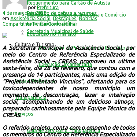
Requerimento para Cartão de Autista
por
Prefeitura
4 de março de 2020
Resultado de defesa e recursos
Secretaria Municipal de Indústria e Comércio
em
Assistência Social
,
Destaques
,
Notícias
Formulários de defesa
Compartilhar
Twittar
Compartilhar
Secretaria Municipal de Saúde
Educação no Trânsito
Cultura e Turismo
A Secretaria Municipal de Assistência Social, por
Declaração de Publicação do Relatório da
meio do Centro de Referência Especializado de
Assistência Social – CREAS; promoveu na ultima
Execução Orçamentária
sexta-feira, dia 28 de fevereiro, que contou com a
presença de 14 participantes, mais uma edição do
Central Multimídia
“Projeto Alimentado Vínculos”, ofertando para os
toxicodependentes de nosso município um
m
omento de descontração, lazer e inteiração
Transparência
social, acompanhando de um delicioso almoço,
preparado carinhosamente pela Equipe Técnica do
Serviços
CREAS.
O referido projeto, conta com o empenho de todos
Guia de Serviços e Transparência
os membros do Centro de Referência Especializado