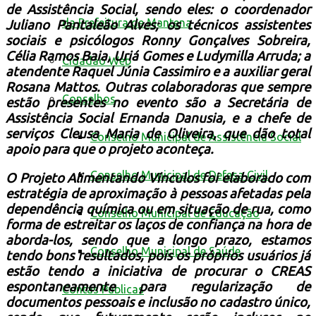
de Assistência Social, sendo eles: o coordenador
da Prefeitura de Mantena
Juliano Pantaleão Alves; os técnicos assistentes
sociais e psicólogos Ronny Gonçalves Sobreira,
Célia Ramos Baia, Uriá Gomes e Ludymilla Arruda; a
Cidadão Web
atendente Raquel Júnia Cassimiro e a auxiliar geral
Rosana Mattos. Outras colaboradoras que sempre
Conselhos
estão presentes no evento são a Secretária de
Assistência Social Ernanda Danusia, e a chefe de
serviços Cleusa Maria de Oliveira, que dão total
Conselho Municipal de Assistência Social
apoio para que o projeto aconteça.
Conselho Municipal de Defesa Civil
O Projeto Alimentando Vínculos foi elaborado com
estratégia de aproximação à pessoas afetadas pela
dependência química ou em situação de rua, como
Conselho Municipal de Educação
forma de estreitar os laços de confiança na hora de
aborda-los, sendo que a longo prazo, estamos
Conselho Municipal de Saúde
tendo bons resultados, pois os próprios usuários já
estão tendo a iniciativa de procurar o CREAS
espontaneamente para regularização de
Contas Públicas
documentos pessoais e inclusão no cadastro único,