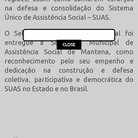
na defesa e consolidação do Sistema
Único de Assistência Social – SUAS.
O Selo de Responsabilidade Social foi
entregue a Secretaria Municipal de
This popup will close in:
15
CLOSE
Assistência Social de Mantena, como
reconhecimento pelo seu empenho e
dedicação na construção e defesa
coletiva, participativa e democrática do
SUAS no Estado e no Brasil.