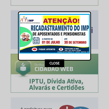
This popup will close in:
15
CLOSE