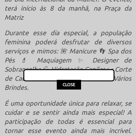
terá i
nício às 8 da manhã, na Praça da
Matriz
Durante esse dia especial, a população
feminina poderá desfrutar de diversos
serviços e mimos:
🌺 Manicure 👣 Spa dos
Pés 💄 Maquiagem ✨ Designer de
Sobrancelha 💦 Hidratação Capilar ✂️ Corte
de Cabelo 💇 Escova 🎁 Sorteio de Vários
This popup will close in:
15
CLOSE
Brindes.
É uma oportunidade única para relaxar, se
cuidar e se sentir ainda mais especial! A
participação de todas é essencial para
tornar esse evento ainda mais incrível.